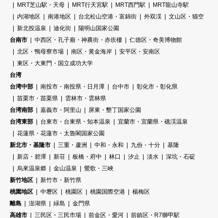
MRT芝山駅・天母
MRT行天宮駅
MRT西門駅
MRT龍山寺駅
内湖地区
南港地区
台北松山空港・富錦街
外双渓
文山区・猫空
新北投温泉
迪化街
陽明山国家公園
台南市
中西区・孔子廟・神農街・赤崁樓
仁徳区・奇美博物館
北区・鴨母寮市場
南区・黄金海岸
安平区・安南区
東区・大東門・国立成功大学
台湾
台湾中部
南投市・南投県・日月潭
台中市
彰化市・彰化県
苗栗市・苗栗県
雲林市・雲林県
台湾南部
嘉義市・阿里山
屏東・墾丁国家公園
台湾東部
台東市・台東県・知本温泉
宜蘭市・宜蘭県・礁渓温泉
花蓮県・花蓮市・太魯閣国家公園
新北市・基隆市
三重・蘆洲
中和・永和
九份・十分
基隆
新店・碧潭
新荘
板橋・府中
林口
汐止
淡水
深坑・石碇
烏來温泉郷
金山温泉
鶯歌・三峽
新竹地区
新竹市・新竹県
桃園地区
中壢区
桃園区
桃園国際空港
楊梅区
離島
澎湖県
緑島
金門県
高雄市
三民区・三民市場
前金区・愛河
前鎮区・R7獅甲駅