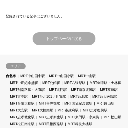
登録されている記事はございません。
トップページに戻る
エリア
台北市
MRT中山国中駅
MRT中山国小駅
MRT中山駅
MRT中正紀念堂駅
MRT公館駅
MRT六張犁駅
MRT剣潭駅・士林駅
MRT劍南路駅・大直駅
MRT北門駅
MRT南京復興駅
MRT双連駅
MRT古亭駅
MRT台北101／世貿駅
MRT台北駅
MRT台大医院駅
MRT台電大楼駅
MRT善導寺駅
MRT国父紀念館駅
MRT圓山駅
MRT大安駅
MRT大橋頭駅
MRT市政府駅
MRT忠孝復興駅
MRT忠孝敦化駅
MRT忠孝新生駅
MRT東門駅・永康街
MRT松山駅
MRT松江南京駅
MRT民権西路駅
MRT科技大楼駅