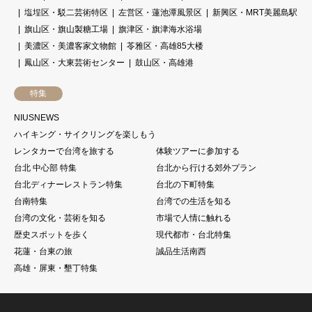
塩埕区・駁二芸術特区
左営区・蓮池潭風景区
新興区・MRT美麗島駅
旗山区・旗山製糖工場
旗津区・旗津海水浴場
美濃区・美濃客家文物館
苓雅区・高雄85大楼
鳳山区・大東芸術センター
鼓山区・高雄港
特集
NIUSNEWS
ハイキング・サイクリングを楽しもう
レンタカーで台湾を旅する
体験ツアーに参加する
台北 中心部 特集
台北から行ける郊外プラン
台北ディナーレストラン特集
台北の下町特集
台南特集
台湾での生活を知る
台湾の文化・芸術を知る
市場で人情に触れる
歴史スポットを歩く
現代都市・台北特集
花蓮・台東の旅
誠品生活南西
高雄・屏東・墾丁特集