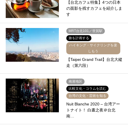
【台北カフェ特集】4つの日本
の面影を残すカフェを紹介しま
す
MRT台北101／世貿駅
旅を計画する
ハイキング・サイクリングを楽
しもう
【Taipei Grand Trail】台北大縱
走（第六段）
南港地区
比較文化・コラムを読む
台湾の文化・芸術を知る
Nuit Blanche 2020 – 台湾アー
トナイト！ 白晝之夜＠台北
南…