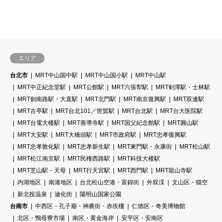
エリア
台北市
MRT中山国中駅
MRT中山国小駅
MRT中山駅
MRT中正紀念堂駅
MRT公館駅
MRT六張犁駅
MRT剣潭駅・士林駅
MRT劍南路駅・大直駅
MRT北門駅
MRT南京復興駅
MRT双連駅
MRT古亭駅
MRT台北101／世貿駅
MRT台北駅
MRT台大医院駅
MRT台電大楼駅
MRT善導寺駅
MRT国父紀念館駅
MRT圓山駅
MRT大安駅
MRT大橋頭駅
MRT市政府駅
MRT忠孝復興駅
MRT忠孝敦化駅
MRT忠孝新生駅
MRT東門駅・永康街
MRT松山駅
MRT松江南京駅
MRT民権西路駅
MRT科技大楼駅
MRT芝山駅・天母
MRT行天宮駅
MRT西門駅
MRT龍山寺駅
内湖地区
南港地区
台北松山空港・富錦街
外双渓
文山区・猫空
新北投温泉
迪化街
陽明山国家公園
台南市
中西区・孔子廟・神農街・赤崁樓
仁徳区・奇美博物館
北区・鴨母寮市場
南区・黄金海岸
安平区・安南区