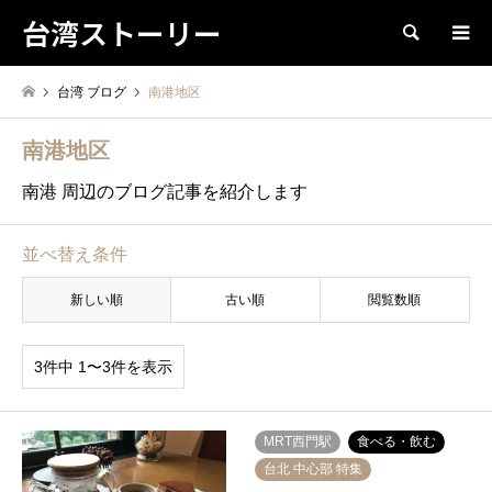
台湾ストーリー
検索
台湾 ブログ
南港地区
南港地区
南港 周辺のブログ記事を紹介します
並べ替え条件
新しい順
古い順
閲覧数順
3件中 1〜3件を表示
MRT西門駅
食べる・飲む
台北 中心部 特集