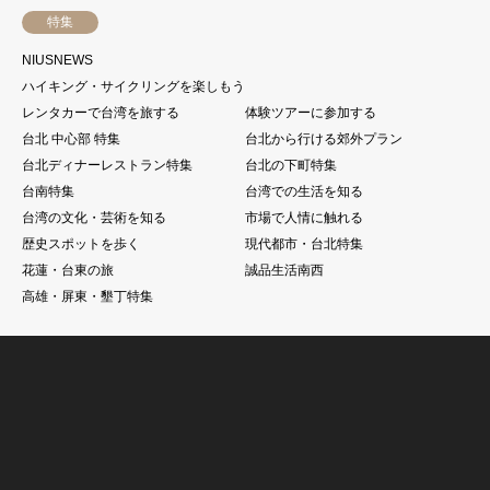
特集
NIUSNEWS
ハイキング・サイクリングを楽しもう
レンタカーで台湾を旅する
体験ツアーに参加する
台北 中心部 特集
台北から行ける郊外プラン
台北ディナーレストラン特集
台北の下町特集
台南特集
台湾での生活を知る
台湾の文化・芸術を知る
市場で人情に触れる
歴史スポットを歩く
現代都市・台北特集
花蓮・台東の旅
誠品生活南西
高雄・屏東・墾丁特集