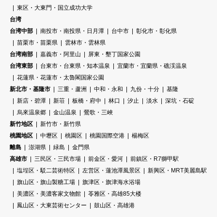
東区・大東門・国立成功大学
台湾
台湾中部
南投市・南投県・日月潭
台中市
彰化市・彰化県
苗栗市・苗栗県
雲林市・雲林県
台湾南部
嘉義市・阿里山
屏東・墾丁国家公園
台湾東部
台東市・台東県・知本温泉
宜蘭市・宜蘭県・礁渓温泉
花蓮県・花蓮市・太魯閣国家公園
新北市・基隆市
三重・蘆洲
中和・永和
九份・十分
基隆
新店・碧潭
新荘
板橋・府中
林口
汐止
淡水
深坑・石碇
烏來温泉郷
金山温泉
鶯歌・三峽
新竹地区
新竹市・新竹県
桃園地区
中壢区
桃園区
桃園国際空港
楊梅区
離島
澎湖県
緑島
金門県
高雄市
三民区・三民市場
前金区・愛河
前鎮区・R7獅甲駅
塩埕区・駁二芸術特区
左営区・蓮池潭風景区
新興区・MRT美麗島駅
旗山区・旗山製糖工場
旗津区・旗津海水浴場
美濃区・美濃客家文物館
苓雅区・高雄85大楼
鳳山区・大東芸術センター
鼓山区・高雄港