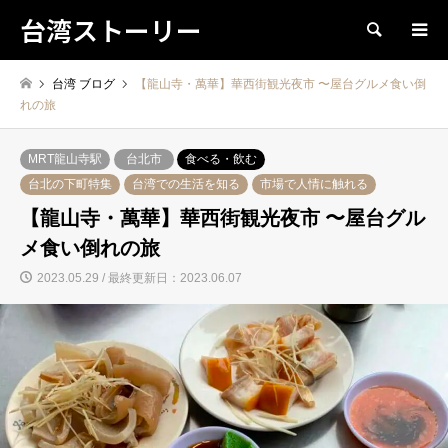
台湾ストーリー
検索
台湾 ブログ
【龍山寺・萬華】華西街観光夜市 〜屋台グルメ食い倒
れの旅
MRT龍山寺駅
台北市
食べる・飲む
台北の下町特集
台湾での生活を知る
市場で人情に触れる
【龍山寺・萬華】華西街観光夜市 〜屋台グル
メ食い倒れの旅
2023.05.29 / 最終更新日：2023.06.07