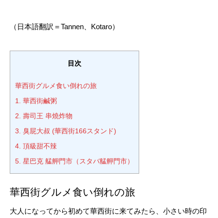
（日本語翻訳＝Tannen、Kotaro）
目次
華西街グルメ食い倒れの旅
1. 華西街鹹粥
2. 壽司王 串燒炸物
3. 臭屁大叔 (華西街166スタンド)
4. 頂級甜不辣
5. 星巴克 艋舺門市（スタバ艋舺門市）
華西街グルメ食い倒れの旅
大人になってから初めて華西街に来てみたら、小さい時の印