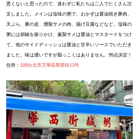
悪くないと思ったので、迷わずに私たちは二人でたくさん注
文しました。メインは塩味の粥で、おかずは醤油焼き豚肉、
天ぷら、豚の皮、燻製サメの肉、揚げ豆腐などなど。塩味の
粥には胡椒を振りかけ、薫製サメは醤油とマスタードをつけ
て、他のサイドディッシュは醤油と甘辛いソースでいただき
ました。味は濃いですが脂っこくはありません。95点決定！
住所：
108台北市万華區華西街13号