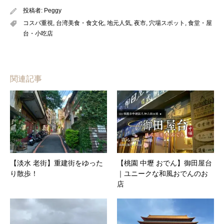
投稿者:
Peggy
コスパ重視
,
台湾美食・食文化
,
地元人気
,
夜市
,
穴場スポット
,
食堂・屋
台・小吃店
関連記事
【淡水 老街】重建街をゆった
【桃園 中壢 おでん】御田屋台
り散歩！
｜ユニークな和風おでんのお
店