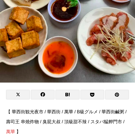
【 華西街観光夜市 / 華西街 / 萬華 / B級グルメ / 華西街鹹粥 /
壽司王 串燒炸物 / 臭屁大叔 /
頂級甜不辣 / スタバ艋舺門市 /
萬華
】