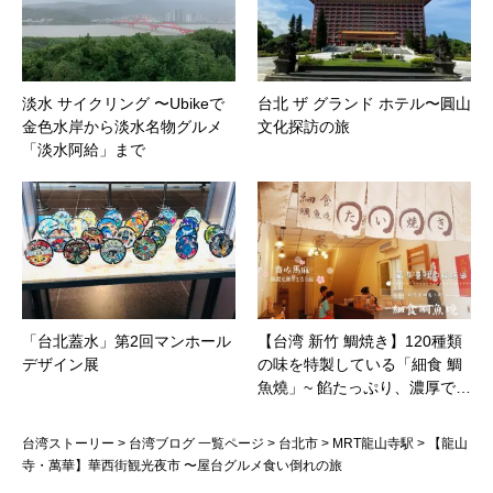
淡水 サイクリング 〜Ubikeで
台北 ザ グランド ホテル〜圓山
金色水岸から淡水名物グルメ
文化探訪の旅
「淡水阿給」まで
「台北蓋水」第2回マンホール
【台湾 新竹 鯛焼き】120種類
デザイン展
の味を特製している「細食 鯛
魚燒」~ 餡たっぷり、濃厚で…
台湾ストーリー
>
台湾ブログ 一覧ページ
>
台北市
>
MRT龍山寺駅
>
【龍山
寺・萬華】華西街観光夜市 〜屋台グルメ食い倒れの旅