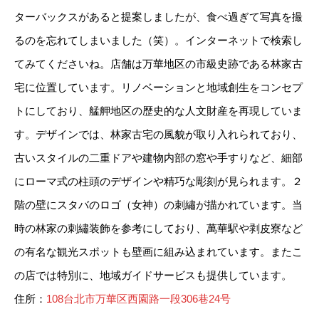
ターバックスがあると提案しましたが、食べ過ぎて写真を撮
るのを忘れてしまいました（笑）。インターネットで検索し
てみてくださいね。店舗は万華地区の市級史跡である林家古
宅に位置しています。リノベーションと地域創生をコンセプ
トにしており、艋舺地区の歴史的な人文財産を再現していま
す。デザインでは、林家古宅の風貌が取り入れられており、
古いスタイルの二重ドアや建物内部の窓や手すりなど、細部
にローマ式の柱頭のデザインや精巧な彫刻が見られます。２
階の壁にスタバのロゴ（女神）の刺繡が描かれています。当
時の林家の刺繡装飾を参考にしており、萬華駅や剥皮寮など
の有名な観光スポットも壁画に組み込まれています。またこ
の店では特別に、地域ガイドサービスも提供しています。
住所：
108台北市万華区西園路一段306巷24号