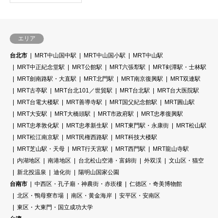
エリア
台北市
MRT中山国中駅
MRT中山国小駅
MRT中山駅
MRT中正紀念堂駅
MRT公館駅
MRT六張犁駅
MRT剣潭駅・士林駅
MRT劍南路駅・大直駅
MRT北門駅
MRT南京復興駅
MRT双連駅
MRT古亭駅
MRT台北101／世貿駅
MRT台北駅
MRT台大医院駅
MRT台電大楼駅
MRT善導寺駅
MRT国父紀念館駅
MRT圓山駅
MRT大安駅
MRT大橋頭駅
MRT市政府駅
MRT忠孝復興駅
MRT忠孝敦化駅
MRT忠孝新生駅
MRT東門駅・永康街
MRT松山駅
MRT松江南京駅
MRT民権西路駅
MRT科技大楼駅
MRT芝山駅・天母
MRT行天宮駅
MRT西門駅
MRT龍山寺駅
内湖地区
南港地区
台北松山空港・富錦街
外双渓
文山区・猫空
新北投温泉
迪化街
陽明山国家公園
台南市
中西区・孔子廟・神農街・赤崁樓
仁徳区・奇美博物館
北区・鴨母寮市場
南区・黄金海岸
安平区・安南区
東区・大東門・国立成功大学