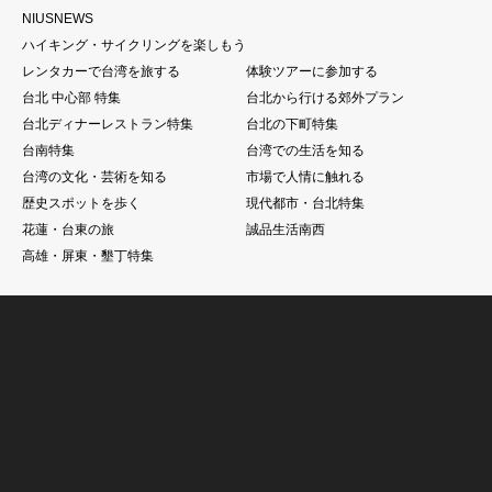
NIUSNEWS
ハイキング・サイクリングを楽しもう
レンタカーで台湾を旅する
体験ツアーに参加する
台北 中心部 特集
台北から行ける郊外プラン
台北ディナーレストラン特集
台北の下町特集
台南特集
台湾での生活を知る
台湾の文化・芸術を知る
市場で人情に触れる
歴史スポットを歩く
現代都市・台北特集
花蓮・台東の旅
誠品生活南西
高雄・屏東・墾丁特集