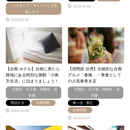
ハイキング・サイクリングを
2019.04.22
楽しもう
2019.04.26
【台南 ホテル】台南に来たら
【清明節 台湾】伝統的な台南
路地にある特別な旅館「小南
グルメ「春捲」 ~ 寒食として
天生活」に泊まりましょう！
の人気春巻き店
中西区・孔子廟・神農街・赤
中西区・孔子廟・神農街・赤
崁樓
崁樓
宿泊する
台南特集
食べる・飲む
台南特集
2019.04.08
2019.04.07