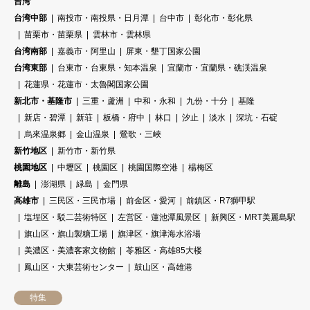
台湾
台湾中部
南投市・南投県・日月潭
台中市
彰化市・彰化県
苗栗市・苗栗県
雲林市・雲林県
台湾南部
嘉義市・阿里山
屏東・墾丁国家公園
台湾東部
台東市・台東県・知本温泉
宜蘭市・宜蘭県・礁渓温泉
花蓮県・花蓮市・太魯閣国家公園
新北市・基隆市
三重・蘆洲
中和・永和
九份・十分
基隆
新店・碧潭
新荘
板橋・府中
林口
汐止
淡水
深坑・石碇
烏來温泉郷
金山温泉
鶯歌・三峽
新竹地区
新竹市・新竹県
桃園地区
中壢区
桃園区
桃園国際空港
楊梅区
離島
澎湖県
緑島
金門県
高雄市
三民区・三民市場
前金区・愛河
前鎮区・R7獅甲駅
塩埕区・駁二芸術特区
左営区・蓮池潭風景区
新興区・MRT美麗島駅
旗山区・旗山製糖工場
旗津区・旗津海水浴場
美濃区・美濃客家文物館
苓雅区・高雄85大楼
鳳山区・大東芸術センター
鼓山区・高雄港
特集