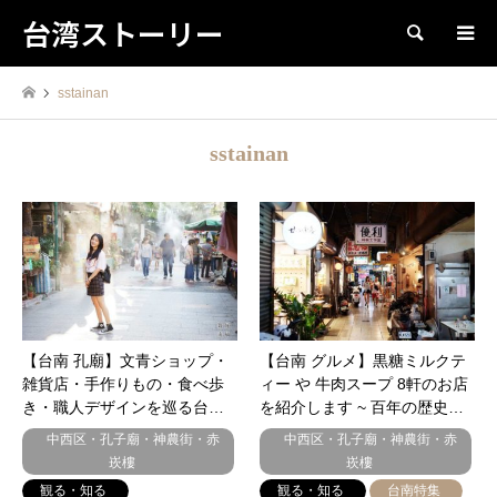
台湾ストーリー
検索
sstainan
sstainan
【台南 孔廟】文青ショップ・
【台南 グルメ】黒糖ミルクテ
雑貨店・手作りもの・食べ歩
ィー や 牛肉スープ 8軒のお店
き・職人デザインを巡る台…
を紹介します ~ 百年の歴史…
中西区・孔子廟・神農街・赤
中西区・孔子廟・神農街・赤
崁樓
崁樓
観る・知る
観る・知る
台南特集