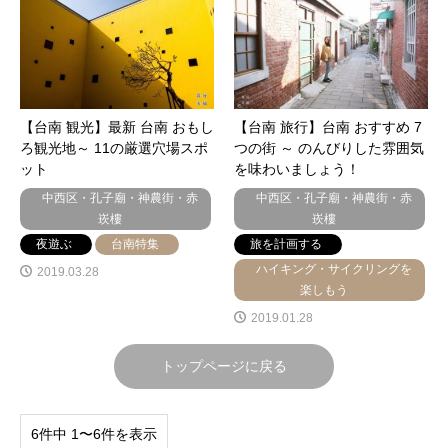
【台南 観光】最新 台南 おもし
【台南 旅行】台南 おすすめ 7
ろ観光地～ 11の厳選穴場スポ
つの街 ～ のんびりした雰囲気
ット
を味わいましょう！
中西区・孔子廟・神農街・赤
中西区・孔子廟・神農街・赤
崁樓
崁樓
夜遊ぶ
台南特集
旅を計画する
ハイキング・サイクリングを
2019.03.28
楽しもう
2019.01.28
トップページに戻る
6件中 1〜6件を表示