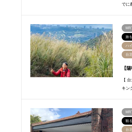
でに
M
旅
ハ
台
【陽
【 台
キン
M
観
台