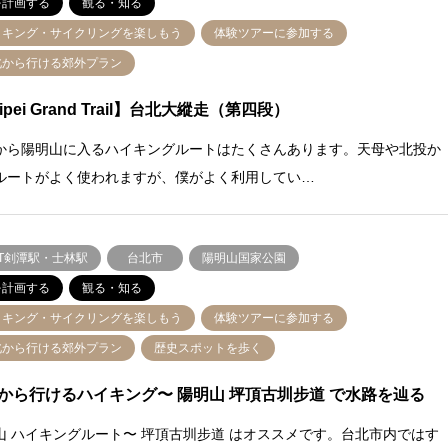
を計画する
観る・知る
イキング・サイクリングを楽しもう
体験ツアーに参加する
北から行ける郊外プラン
ipei Grand Trail】台北大縱走（第四段）
から陽明山に入るハイキングルートはたくさんあります。天母や北投か
ルートがよく使われますが、僕がよく利用してい…
RT剣潭駅・士林駅
台北市
陽明山国家公園
を計画する
観る・知る
イキング・サイクリングを楽しもう
体験ツアーに参加する
北から行ける郊外プラン
歴史スポットを歩く
から行けるハイキング〜 陽明山 坪頂古圳步道 で水路を辿る
山 ハイキングルート〜 坪頂古圳步道 はオススメです。台北市内ではす