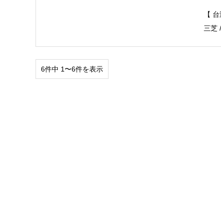
【 台
三芝 
6件中 1〜6件を表示