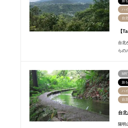
旅
ハ
台
【Ta
台北
らの
M
旅
ハ
台
台北
陽明