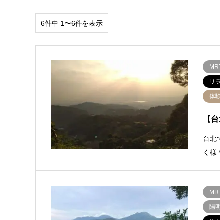
6件中 1〜6件を表示
M
リ
体
【台
台北
く様
MR
陽