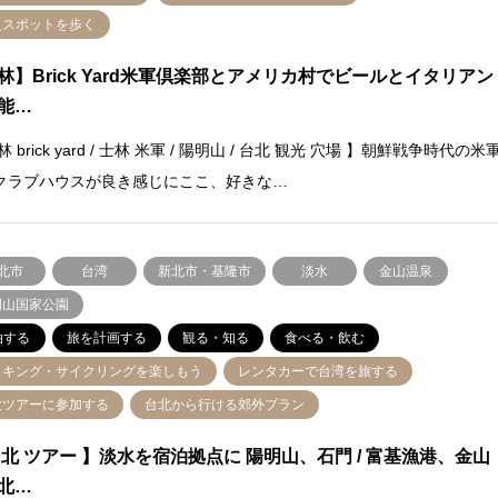
史スポットを歩く
林】Brick Yard米軍倶楽部とアメリカ村でビールとイタリアン
能…
林 brick yard / 士林 米軍 / 陽明山 / 台北 観光 穴場 】朝鮮戦争時代の米
クラブハウスが良き感じにここ、好きな…
北市
台湾
新北市・基隆市
淡水
金山温泉
明山国家公園
泊する
旅を計画する
観る・知る
食べる・飲む
イキング・サイクリングを楽しもう
レンタカーで台湾を旅する
験ツアーに参加する
台北から行ける郊外プラン
台北 ツアー 】淡水を宿泊拠点に 陽明山、石門 / 富基漁港、金山
北…