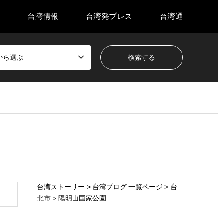
台湾情報
台湾発プレス
台湾通
から選ぶ
台湾ストーリー
>
台湾ブログ 一覧ページ
>
台
北市
>
陽明山国家公園