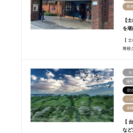
歴
【士
を堪
【 士
将校
台
陽
宿
ハ
体
【 
など