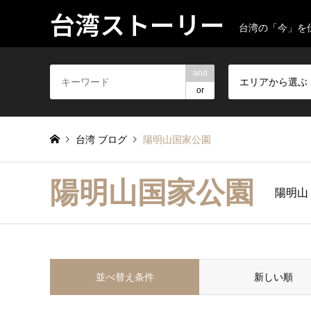
台湾ストーリー
台湾の「今」を
and
エリアから選ぶ
or
台湾 ブログ
陽明山国家公園
陽明山国家公園
陽明山
並べ替え条件
新しい順