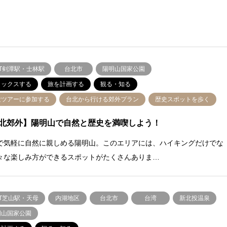
RT剣潭駅・士林駅
台北市
陽明山国家公園
ラックスする
旅を計画する
観る・知る
験ツアーに参加する
台北から行ける郊外プラン
歴史スポットを歩く
北郊外】陽明山で自然と歴史を満喫しよう！
で気軽に自然に親しめる陽明山。このエリアには、ハイキングだけでな
々な楽しみ方ができるスポットがたくさんありま…
T芝山駅・天母
内湖地区
台北市
台湾
新北投温泉
明山国家公園