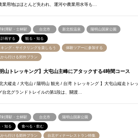
農業用地はほとんど失われ、運河や農業用水等も…
RT剣潭駅・士林駅
台北市
新北投温泉
陽明山国家公園
を計画する
観る・知る
イキング・サイクリングを楽しもう
体験ツアーに参加する
北から行ける郊外プラン
明山トレッキング】大屯山主峰にアタックする4時間コース
北大縱走 / 大屯山 / 陽明山 観光 / 台湾 トレッキング 】大屯山縦走トレ
グ台北グランドトレイルの第1段は、關渡…
RT剣潭駅・士林駅
台北市
陽明山国家公園
る・知る
食べる・飲む
北から行ける郊外プラン
台北ディナーレストラン特集