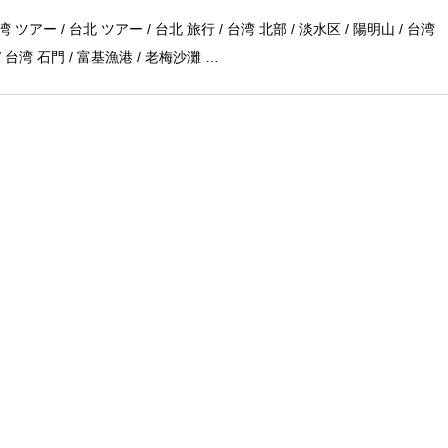
湾 ツアー / 台北 ツアー / 台北 旅行 / 台湾 北部 / 淡水区 / 陽明山 / 台湾
/ 台湾 石門 / 富基漁港 / 老梅沙灘 …