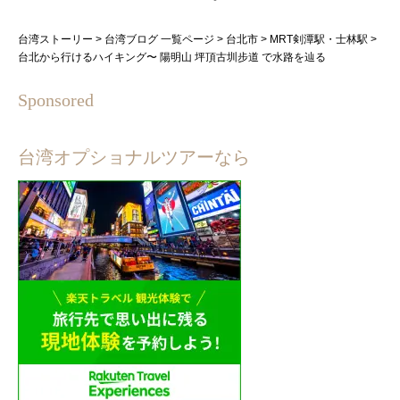
台湾ストーリー
>
台湾ブログ 一覧ページ
>
台北市
>
MRT剣潭駅・士林駅
>
台北から行けるハイキング〜 陽明山 坪頂古圳步道 で水路を辿る
Sponsored
台湾オプショナルツアーなら