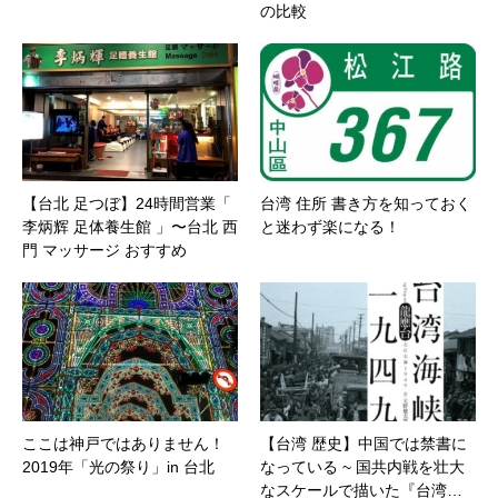
の比較
【台北 足つぼ】24時間営業「
台湾 住所 書き方を知っておく
李炳辉 足体養生館 」〜台北 西
と迷わず楽になる！
門 マッサージ おすすめ
ここは神戸ではありません！
【台湾 歴史】中国では禁書に
2019年「光の祭り」in 台北
なっている ~ 国共内戦を壮大
なスケールで描いた『台湾…