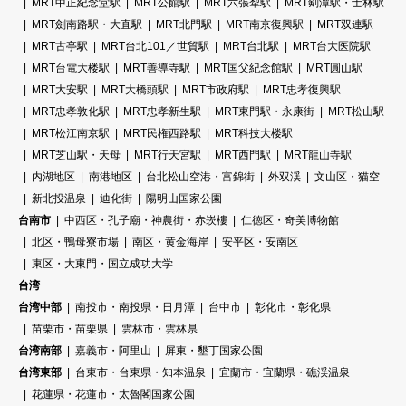
MRT中正紀念堂駅
MRT公館駅
MRT六張犁駅
MRT剣潭駅・士林駅
MRT劍南路駅・大直駅
MRT北門駅
MRT南京復興駅
MRT双連駅
MRT古亭駅
MRT台北101／世貿駅
MRT台北駅
MRT台大医院駅
MRT台電大楼駅
MRT善導寺駅
MRT国父紀念館駅
MRT圓山駅
MRT大安駅
MRT大橋頭駅
MRT市政府駅
MRT忠孝復興駅
MRT忠孝敦化駅
MRT忠孝新生駅
MRT東門駅・永康街
MRT松山駅
MRT松江南京駅
MRT民権西路駅
MRT科技大楼駅
MRT芝山駅・天母
MRT行天宮駅
MRT西門駅
MRT龍山寺駅
内湖地区
南港地区
台北松山空港・富錦街
外双渓
文山区・猫空
新北投温泉
迪化街
陽明山国家公園
台南市
中西区・孔子廟・神農街・赤崁樓
仁徳区・奇美博物館
北区・鴨母寮市場
南区・黄金海岸
安平区・安南区
東区・大東門・国立成功大学
台湾
台湾中部
南投市・南投県・日月潭
台中市
彰化市・彰化県
苗栗市・苗栗県
雲林市・雲林県
台湾南部
嘉義市・阿里山
屏東・墾丁国家公園
台湾東部
台東市・台東県・知本温泉
宜蘭市・宜蘭県・礁渓温泉
花蓮県・花蓮市・太魯閣国家公園