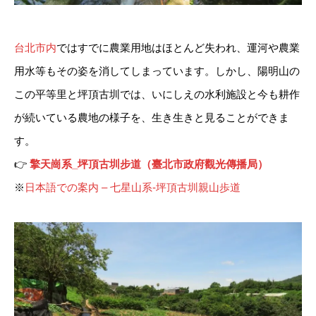
台北市内
ではすでに農業用地はほとんど失われ、運河や農業
用水等もその姿を消してしまっています。しかし、陽明山の
この平等里と坪頂古圳では、いにしえの水利施設と今も耕作
が続いている農地の様子を、生き生きと見ることができま
す。
👉
擎天崗系_坪頂古圳步道（臺北市政府觀光傳播局）
※
日本語での案内 – 七星山系-坪頂古圳親山歩道