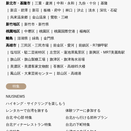
新北市・基隆市
三重・蘆洲
中和・永和
九份・十分
基隆
新店・碧潭
新荘
板橋・府中
林口
汐止
淡水
深坑・石碇
烏來温泉郷
金山温泉
鶯歌・三峽
新竹地区
新竹市・新竹県
桃園地区
中壢区
桃園区
桃園国際空港
楊梅区
離島
澎湖県
緑島
金門県
高雄市
三民区・三民市場
前金区・愛河
前鎮区・R7獅甲駅
塩埕区・駁二芸術特区
左営区・蓮池潭風景区
新興区・MRT美麗島駅
旗山区・旗山製糖工場
旗津区・旗津海水浴場
美濃区・美濃客家文物館
苓雅区・高雄85大楼
鳳山区・大東芸術センター
鼓山区・高雄港
特集
NIUSNEWS
ハイキング・サイクリングを楽しもう
レンタカーで台湾を旅する
体験ツアーに参加する
台北 中心部 特集
台北から行ける郊外プラン
台北ディナーレストラン特集
台北の下町特集