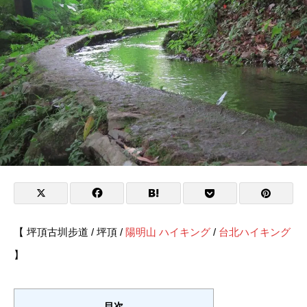
【 坪頂古圳步道 / 坪頂 /
陽明山
ハイキング
/
台北ハイキング
】
目次