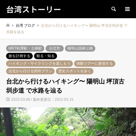
台湾ストーリー
検索
台湾 ブログ
台北から行けるハイキング〜 陽明山 坪頂古圳步道 で
水路を辿る
MRT剣潭駅・士林駅
台北市
陽明山国家公園
旅を計画する
観る・知る
ハイキング・サイクリングを楽しもう
体験ツアーに参加する
台北から行ける郊外プラン
歴史スポットを歩く
台北から行けるハイキング〜 陽明山 坪頂古
圳步道 で水路を辿る
2022.03.08 / 最終更新日：2022.03.15