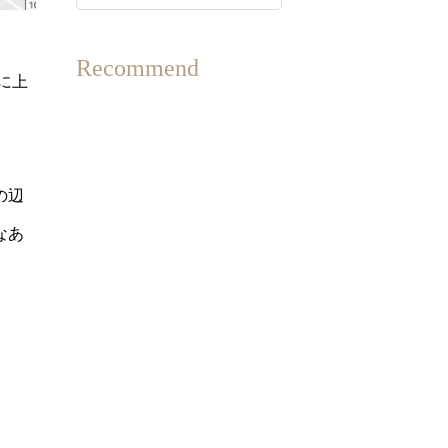
Recommend
に上
の辺
なあ