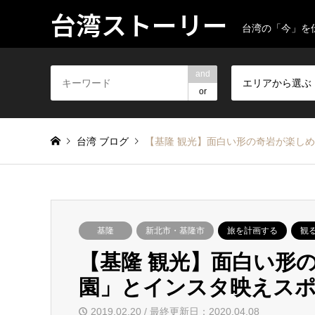
台湾ストーリー
台湾の「今」を
and
エリアから選ぶ
or
台湾 ブログ
【基隆 観光】面白い形の奇岩が楽し
基隆
新北市・基隆市
旅を計画する
観
【基隆 観光】面白い形
園」とインスタ映えスポ
2019.02.20 / 最終更新日：2020.04.08