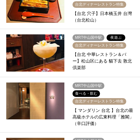
台北ディナーレストラン特集
【台北 穴子】日本橋玉井 台灣
（台北松山）
MRT中山国中駅
夜遊ぶ
台北ディナーレストラン特集
【台北 中華レストラン＆バ
ー】松山区にある 貓下去 敦北
倶楽部
MRT中山国中駅
食べる・飲む
台北ディナーレストラン特集
【 マンダリン 台北 】台北の最
高級ホテルの広東料理「雅閣」
（辛口評価）