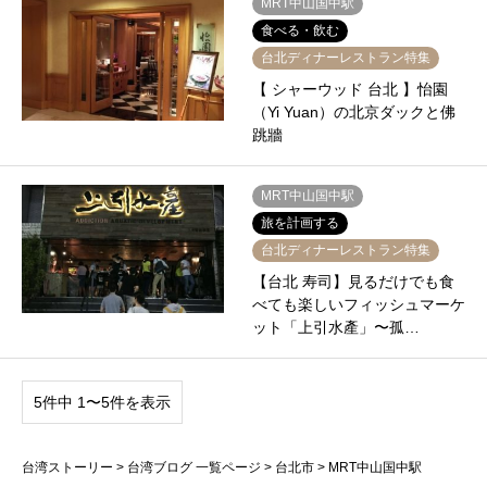
MRT中山国中駅
食べる・飲む
台北ディナーレストラン特集
【 シャーウッド 台北 】怡園
（Yi Yuan）の北京ダックと佛
跳牆
MRT中山国中駅
旅を計画する
台北ディナーレストラン特集
【台北 寿司】見るだけでも食
べても楽しいフィッシュマーケ
ット「上引水產」〜孤…
5件中 1〜5件を表示
台湾ストーリー
>
台湾ブログ 一覧ページ
>
台北市
>
MRT中山国中駅