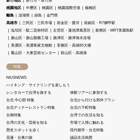
新竹地区
新竹市・新竹県
桃園地区
中壢区
桃園区
桃園国際空港
楊梅区
離島
澎湖県
緑島
金門県
高雄市
三民区・三民市場
前金区・愛河
前鎮区・R7獅甲駅
塩埕区・駁二芸術特区
左営区・蓮池潭風景区
新興区・MRT美麗島駅
旗山区・旗山製糖工場
旗津区・旗津海水浴場
美濃区・美濃客家文物館
苓雅区・高雄85大楼
鳳山区・大東芸術センター
鼓山区・高雄港
特集
NIUSNEWS
ハイキング・サイクリングを楽しもう
レンタカーで台湾を旅する
体験ツアーに参加する
台北 中心部 特集
台北から行ける郊外プラン
台北ディナーレストラン特集
台北の下町特集
台南特集
台湾での生活を知る
台湾の文化・芸術を知る
市場で人情に触れる
歴史スポットを歩く
現代都市・台北特集
花蓮・台東の旅
誠品生活南西