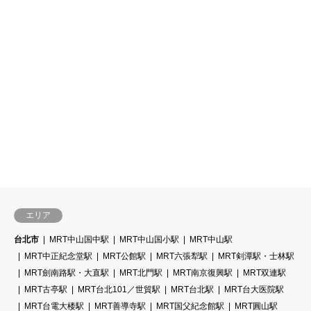
エリア
台北市
MRT中山国中駅
MRT中山国小駅
MRT中山駅
MRT中正紀念堂駅
MRT公館駅
MRT六張犁駅
MRT剣潭駅・士林駅
MRT劍南路駅・大直駅
MRT北門駅
MRT南京復興駅
MRT双連駅
MRT古亭駅
MRT台北101／世貿駅
MRT台北駅
MRT台大医院駅
MRT台電大楼駅
MRT善導寺駅
MRT国父紀念館駅
MRT圓山駅