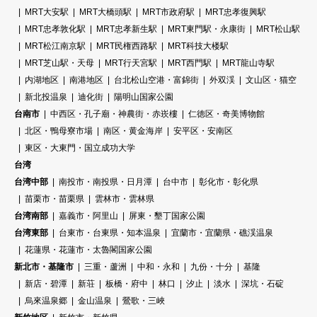
MRT大安駅
MRT大橋頭駅
MRT市政府駅
MRT忠孝復興駅
MRT忠孝敦化駅
MRT忠孝新生駅
MRT東門駅・永康街
MRT松山駅
MRT松江南京駅
MRT民権西路駅
MRT科技大楼駅
MRT芝山駅・天母
MRT行天宮駅
MRT西門駅
MRT龍山寺駅
内湖地区
南港地区
台北松山空港・富錦街
外双渓
文山区・猫空
新北投温泉
迪化街
陽明山国家公園
台南市
中西区・孔子廟・神農街・赤崁樓
仁徳区・奇美博物館
北区・鴨母寮市場
南区・黄金海岸
安平区・安南区
東区・大東門・国立成功大学
台湾
台湾中部
南投市・南投県・日月潭
台中市
彰化市・彰化県
苗栗市・苗栗県
雲林市・雲林県
台湾南部
嘉義市・阿里山
屏東・墾丁国家公園
台湾東部
台東市・台東県・知本温泉
宜蘭市・宜蘭県・礁渓温泉
花蓮県・花蓮市・太魯閣国家公園
新北市・基隆市
三重・蘆洲
中和・永和
九份・十分
基隆
新店・碧潭
新荘
板橋・府中
林口
汐止
淡水
深坑・石碇
烏來温泉郷
金山温泉
鶯歌・三峽