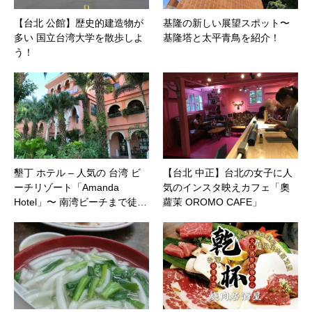
【台北 公館】歴史的建造物が
基隆の新しい展望スポット〜
多い 国立台湾大学を散歩しよ
基隆塔と太平青鳥を紹介！
う！
墾丁 ホテル – 人気の 台湾 ビ
【台北 中正】台北の女子に人
ーチリゾート「Amanda
気のインスタ映えカフェ「奧
Hotel」〜 南湾ビーチまで徒…
蘿茉 OROMO CAFE」