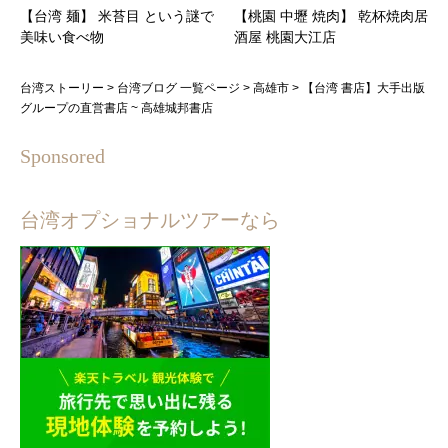
【台湾 麺】 米苔目 という謎で
【桃園 中壢 焼肉】 乾杯焼肉居
美味い食べ物
酒屋 桃園大江店
台湾ストーリー
>
台湾ブログ 一覧ページ
>
高雄市
>
【台湾 書店】大手出版
グループの直営書店 ~ 高雄城邦書店
Sponsored
台湾オプショナルツアーなら