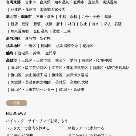
台湾東部
台東市・台東県・知本温泉
宜蘭市・宜蘭県・礁渓温泉
花蓮県・花蓮市・太魯閣国家公園
新北市・基隆市
三重・蘆洲
中和・永和
九份・十分
基隆
新店・碧潭
新荘
板橋・府中
林口
汐止
淡水
深坑・石碇
烏來温泉郷
金山温泉
鶯歌・三峽
新竹地区
新竹市・新竹県
桃園地区
中壢区
桃園区
桃園国際空港
楊梅区
離島
澎湖県
緑島
金門県
高雄市
三民区・三民市場
前金区・愛河
前鎮区・R7獅甲駅
塩埕区・駁二芸術特区
左営区・蓮池潭風景区
新興区・MRT美麗島駅
旗山区・旗山製糖工場
旗津区・旗津海水浴場
美濃区・美濃客家文物館
苓雅区・高雄85大楼
鳳山区・大東芸術センター
鼓山区・高雄港
特集
NIUSNEWS
ハイキング・サイクリングを楽しもう
レンタカーで台湾を旅する
体験ツアーに参加する
台北 中心部 特集
台北から行ける郊外プラン