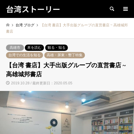
台湾ストーリー
検索
台湾 ブログ
【台湾 書店】大手出版グループの直営書店 ~ 高雄城邦
書店
高雄市
本を読む
観る・知る
台湾での生活を知る
高雄・屏東・墾丁特集
【台湾 書店】大手出版グループの直営書店 ~
高雄城邦書店
2019.10.28 / 最終更新日：2020.05.05