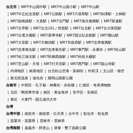
台北市
MRT中山国中駅
MRT中山国小駅
MRT中山駅
MRT中正紀念堂駅
MRT公館駅
MRT六張犁駅
MRT剣潭駅・士林駅
MRT劍南路駅・大直駅
MRT北門駅
MRT南京復興駅
MRT双連駅
MRT古亭駅
MRT台北101／世貿駅
MRT台北駅
MRT台大医院駅
MRT台電大楼駅
MRT善導寺駅
MRT国父紀念館駅
MRT圓山駅
MRT大安駅
MRT大橋頭駅
MRT市政府駅
MRT忠孝復興駅
MRT忠孝敦化駅
MRT忠孝新生駅
MRT東門駅・永康街
MRT松山駅
MRT松江南京駅
MRT民権西路駅
MRT科技大楼駅
MRT芝山駅・天母
MRT行天宮駅
MRT西門駅
MRT龍山寺駅
内湖地区
南港地区
台北松山空港・富錦街
外双渓
文山区・猫空
新北投温泉
迪化街
陽明山国家公園
台南市
中西区・孔子廟・神農街・赤崁樓
仁徳区・奇美博物館
北区・鴨母寮市場
南区・黄金海岸
安平区・安南区
東区・大東門・国立成功大学
台湾
台湾中部
南投市・南投県・日月潭
台中市
彰化市・彰化県
苗栗市・苗栗県
雲林市・雲林県
台湾南部
嘉義市・阿里山
屏東・墾丁国家公園