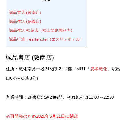
誠品書店 (敦南店)
誠品生活 (信義店)
誠品生活 松菸店（松山文創園區内）
誠品行旅｜eslitehotel（エスリテホテル）
誠品書店 (敦南店)
住所：敦化南路一段245號B2～2樓（MRT「
忠孝敦化
」駅出
口6から徒歩3分）
営業時間：2F書店のみ24時間、それ以外は11:00～22:30
※再開発のため2020年5月31日に閉店