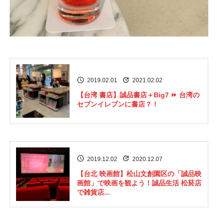
2019.02.01
2021.02.02
【台湾 書店】誠品書店＋Big7 ⏩ 台湾の
セブンイレブンに書店？！
2019.12.02
2020.12.07
【台北 映画館】松山文創園区の「誠品映
画館」で映画を観よう！誠品生活 松菸店
で雑貨店...