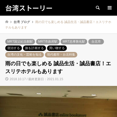
台湾ストーリー
検索
台湾 ブログ
雨の日でも楽しめる 誠品生活・誠品書店！エスリテホ
テルもあります
MRT国父紀念館駅
MRT市政府駅
MRT忠孝敦化駅
台北市
宿泊する
旅を計画する
買い物する
台湾の文化・芸術を知る
現代都市・台北特集
雨の日でも楽しめる 誠品生活・誠品書店！エ
スリテホテルもあります
2018.10.17 / 最終更新日：2021.01.15