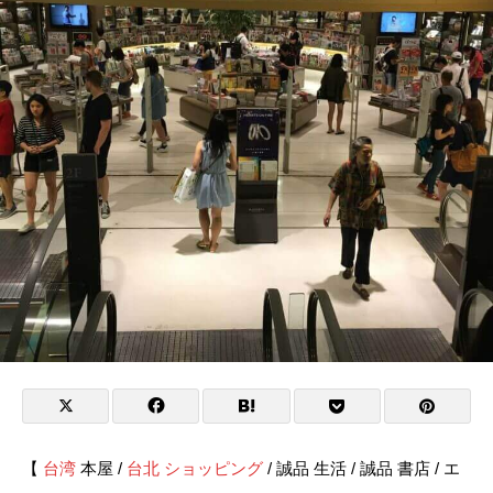
【
台湾
本屋 /
台北
ショッピング
/ 誠品 生活 / 誠品 書店 / エ