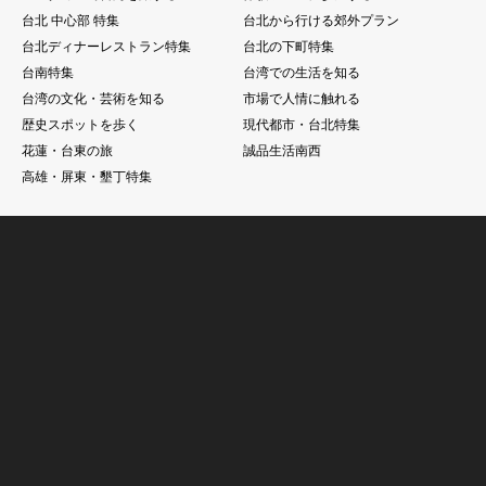
台北 中心部 特集
台北から行ける郊外プラン
台北ディナーレストラン特集
台北の下町特集
台南特集
台湾での生活を知る
台湾の文化・芸術を知る
市場で人情に触れる
歴史スポットを歩く
現代都市・台北特集
花蓮・台東の旅
誠品生活南西
高雄・屏東・墾丁特集