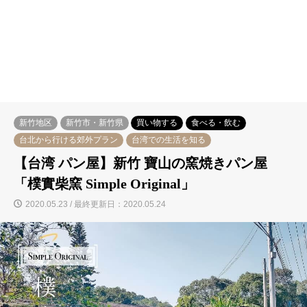
新竹地区
新竹市・新竹県
買い物する
食べる・飲む
台北から行ける郊外プラン
台湾での生活を知る
【台湾 パン屋】新竹 寶山の窯焼きパン屋
「樸實柴窯 Simple Original」
2020.05.23 / 最終更新日：2020.05.24