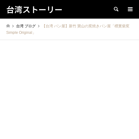
台湾ストーリー
検索
台湾 ブログ
【台湾 パン屋】新竹 寶山の窯焼きパン屋「樸實柴窯
Simple Original」