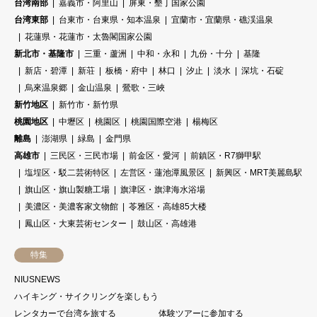
台湾南部
嘉義市・阿里山
屏東・墾丁国家公園
台湾東部
台東市・台東県・知本温泉
宜蘭市・宜蘭県・礁渓温泉
花蓮県・花蓮市・太魯閣国家公園
新北市・基隆市
三重・蘆洲
中和・永和
九份・十分
基隆
新店・碧潭
新荘
板橋・府中
林口
汐止
淡水
深坑・石碇
烏來温泉郷
金山温泉
鶯歌・三峽
新竹地区
新竹市・新竹県
桃園地区
中壢区
桃園区
桃園国際空港
楊梅区
離島
澎湖県
緑島
金門県
高雄市
三民区・三民市場
前金区・愛河
前鎮区・R7獅甲駅
塩埕区・駁二芸術特区
左営区・蓮池潭風景区
新興区・MRT美麗島駅
旗山区・旗山製糖工場
旗津区・旗津海水浴場
美濃区・美濃客家文物館
苓雅区・高雄85大楼
鳳山区・大東芸術センター
鼓山区・高雄港
特集
NIUSNEWS
ハイキング・サイクリングを楽しもう
レンタカーで台湾を旅する
体験ツアーに参加する