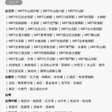
エリア
台北市
MRT中山国中駅
MRT中山国小駅
MRT中山駅
MRT中正紀念堂駅
MRT公館駅
MRT六張犁駅
MRT剣潭駅・士林駅
MRT劍南路駅・大直駅
MRT北門駅
MRT南京復興駅
MRT双連駅
MRT古亭駅
MRT台北101／世貿駅
MRT台北駅
MRT台大医院駅
MRT台電大楼駅
MRT善導寺駅
MRT国父紀念館駅
MRT圓山駅
MRT大安駅
MRT大橋頭駅
MRT市政府駅
MRT忠孝復興駅
MRT忠孝敦化駅
MRT忠孝新生駅
MRT東門駅・永康街
MRT松山駅
MRT松江南京駅
MRT民権西路駅
MRT科技大楼駅
MRT芝山駅・天母
MRT行天宮駅
MRT西門駅
MRT龍山寺駅
内湖地区
南港地区
台北松山空港・富錦街
外双渓
文山区・猫空
新北投温泉
迪化街
陽明山国家公園
台南市
中西区・孔子廟・神農街・赤崁樓
仁徳区・奇美博物館
北区・鴨母寮市場
南区・黄金海岸
安平区・安南区
東区・大東門・国立成功大学
台湾
台湾中部
南投市・南投県・日月潭
台中市
彰化市・彰化県
苗栗市・苗栗県
雲林市・雲林県