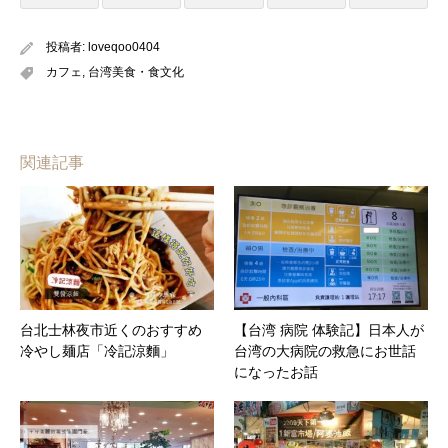
投稿者:
loveqoo0404
カフェ
,
台湾美食・食文化
関連記事
台北士林夜市近くのおすすめ
【台湾 病院 体験記】日本人が
冷やし麺店「冷記涼麵」
台湾の大病院の救急にお世話
になったお話