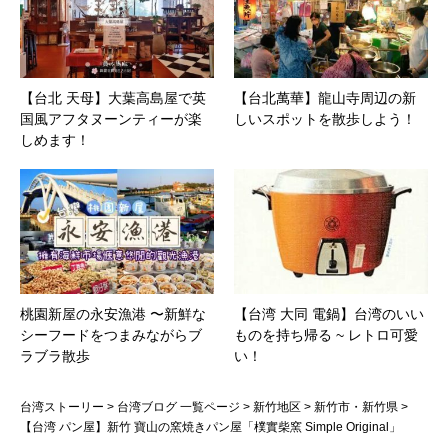
【台北 天母】大葉高島屋で英
【台北萬華】龍山寺周辺の新
国風アフタヌーンティーが楽
しいスポットを散歩しよう！
しめます！
桃園新屋の永安漁港 〜新鮮な
【台湾 大同 電鍋】台湾のいい
シーフードをつまみながらブ
ものを持ち帰る ~ レトロ可愛
ラブラ散歩
い！
台湾ストーリー
>
台湾ブログ 一覧ページ
>
新竹地区
>
新竹市・新竹県
>
【台湾 パン屋】新竹 寶山の窯焼きパン屋「樸實柴窯 Simple Original」