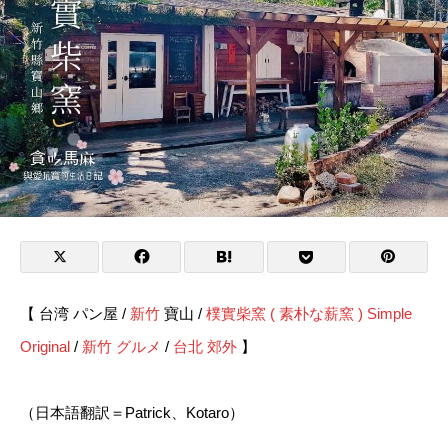
【 台湾 パン屋 /
新竹
寶山 /
樸實柴窯 ( 素朴な薪窯 ) Simple
Original
/
新竹 グルメ
/
台北 郊外
】
（日本語翻訳＝Patrick、Kotaro）