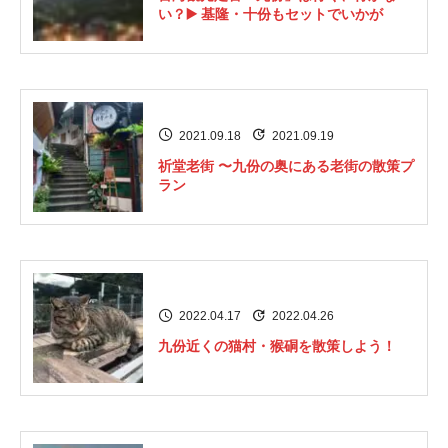
い？▶️ 基隆・十份もセットでいかが
2021.09.18
2021.09.19
祈堂老街 〜九份の奥にある老街の散策プ
ラン
2022.04.17
2022.04.26
九份近くの猫村・猴硐を散策しよう！