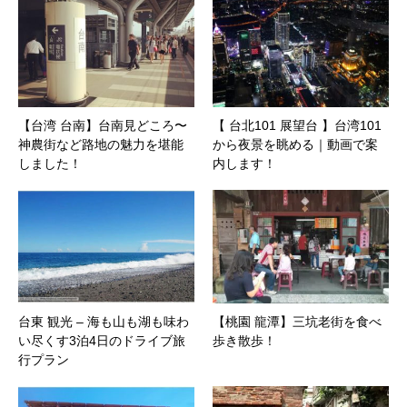
【台湾 台南】台南見どころ〜
【 台北101 展望台 】台湾101
神農街など路地の魅力を堪能
から夜景を眺める｜動画で案
しました！
内します！
台東 観光 – 海も山も湖も味わ
【桃園 龍潭】三坑老街を食べ
い尽くす3泊4日のドライブ旅
歩き散歩！
行プラン