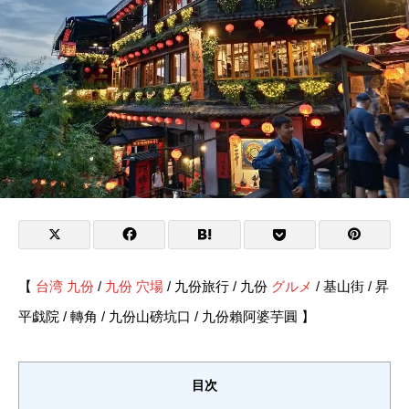
【
台湾 九份
/
九份
穴場
/ 九份旅行 / 九份
グルメ
/ 基山街 / 昇
平戯院 / 轉角 / 九份山磅坑口 / 九份賴阿婆芋圓 】
目次