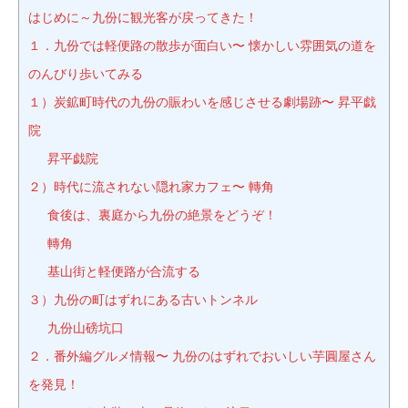
はじめに～九份に観光客が戻ってきた！
１．九份では軽便路の散歩が面白い〜 懐かしい雰囲気の道を
のんびり歩いてみる
１）炭鉱町時代の九份の賑わいを感じさせる劇場跡〜 昇平戯
院
昇平戯院
２）時代に流されない隠れ家カフェ〜 轉角
食後は、裏庭から九份の絶景をどうぞ！
轉角
基山街と軽便路が合流する
３）九份の町はずれにある古いトンネル
九份山磅坑口
２．番外編グルメ情報〜 九份のはずれでおいしい芋圓屋さん
を発見！