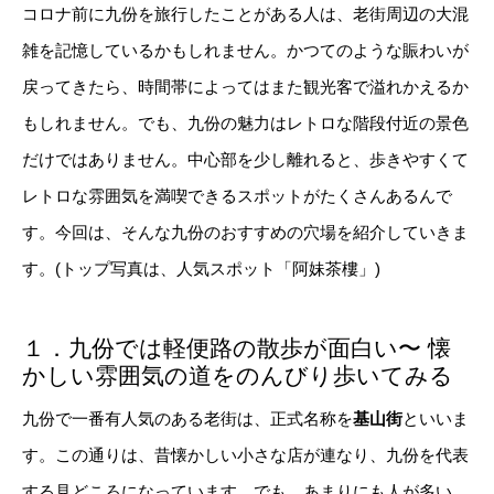
コロナ前に九份を旅行したことがある人は、老街周辺の大混
雑を記憶しているかもしれません。かつてのような賑わいが
戻ってきたら、時間帯によってはまた観光客で溢れかえるか
もしれません。でも、九份の魅力はレトロな階段付近の景色
だけではありません。中心部を少し離れると、歩きやすくて
レトロな雰囲気を満喫できるスポットがたくさんあるんで
す。今回は、そんな九份のおすすめの穴場を紹介していきま
す。(トップ写真は、人気スポット「阿妹茶樓」)
１．九份では軽便路の散歩が面白い〜 懐
かしい雰囲気の道をのんびり歩いてみる
九份で一番有人気のある老街は、正式名称を
基山街
といいま
す。この通りは、昔懐かしい小さな店が連なり、九份を代表
する見どころになっています。でも、あまりにも人が多い