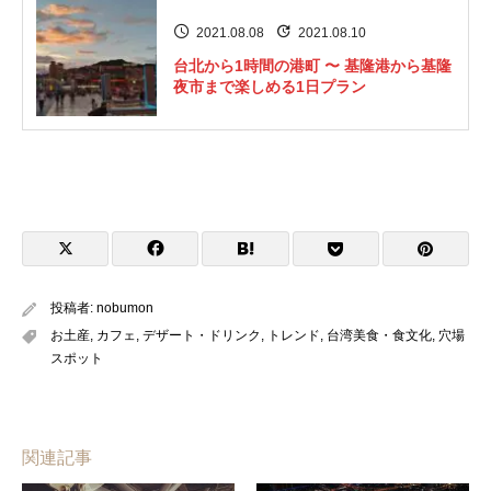
2021.08.08
2021.08.10
台北から1時間の港町 〜 基隆港から基隆
夜市まで楽しめる1日プラン
投稿者:
nobumon
お土産
,
カフェ
,
デザート・ドリンク
,
トレンド
,
台湾美食・食文化
,
穴場
スポット
関連記事