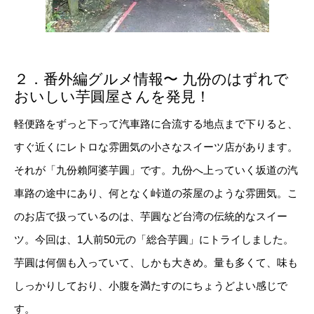
２．番外編グルメ情報〜 九份のはずれで
おいしい芋圓屋さんを発見！
軽便路をずっと下って汽車路に合流する地点まで下りると、
すぐ近くにレトロな雰囲気の小さなスイーツ店があります。
それが「九份賴阿婆芋圓」です。九份へ上っていく坂道の汽
車路の途中にあり、何となく峠道の茶屋のような雰囲気。こ
のお店で扱っているのは、芋圓など台湾の伝統的なスイー
ツ。今回は、1人前50元の「総合芋圓」にトライしました。
芋圓は何個も入っていて、しかも大きめ。量も多くて、味も
しっかりしており、小腹を満たすのにちょうどよい感じで
す。