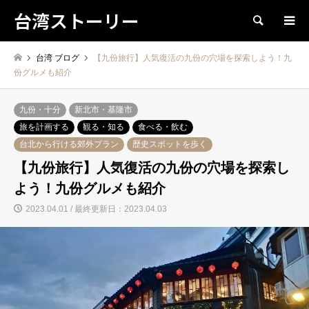
台湾ストーリー
検索
台湾 ブログ
【九份旅行】人気復活の九份の穴場を探索しよう！九
份グルメも紹介
九份・十分
新北市・基隆市
旅を計画する
観る・知る
食べる・飲む
台北から行ける郊外プラン
歴史スポットを歩く
【九份旅行】人気復活の九份の穴場を探索し
よう！九份グルメも紹介
2023.04.01 / 最終更新日：2023.04.03