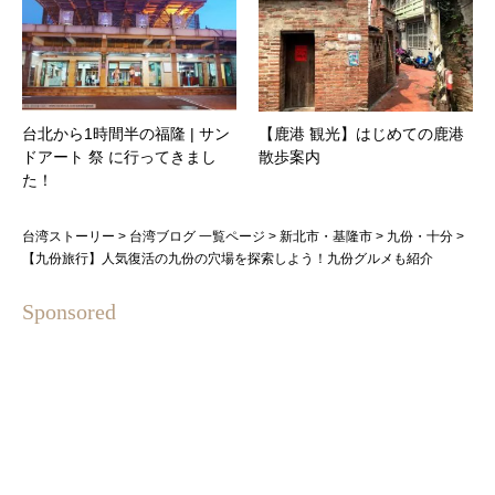
台北から1時間半の福隆 | サン
【鹿港 観光】はじめての鹿港
ドアート 祭 に行ってきまし
散歩案内
た！
台湾ストーリー
>
台湾ブログ 一覧ページ
>
新北市・基隆市
>
九份・十分
>
【九份旅行】人気復活の九份の穴場を探索しよう！九份グルメも紹介
Sponsored