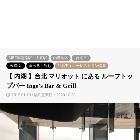
MRT劍南路駅・大直駅
内湖地区
台北市
夜遊ぶ
食べる・飲む
台北ディナーレストラン特集
【 内湖 】台北 マリオット にある ルーフトッ
プバー Inge’s Bar & Grill
2019.01.19 / 最終更新日：2020.10.28