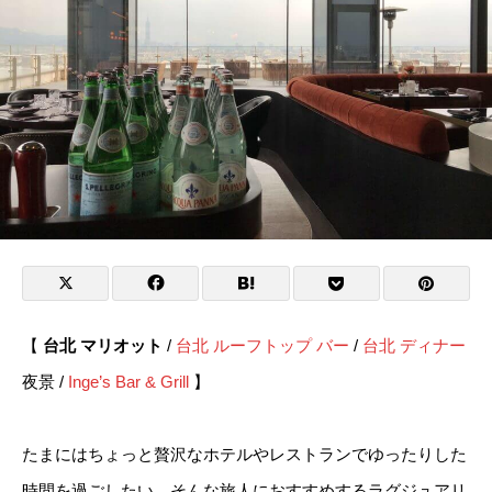
【
台北 マリオット
/
台北
ルーフトップ バー
/
台北 ディナー
夜景 /
Inge’s Bar & Grill
】
たまにはちょっと贅沢なホテルやレストランでゆったりした
時間を過ごしたい。そんな旅人におすすめするラグジュアリ