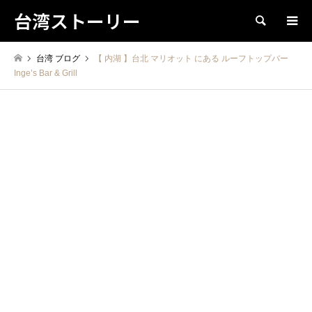
台湾ストーリー
検索
台湾 ブログ
【 内湖 】台北 マリオット にある ルーフトップバー
Inge’s Bar & Grill