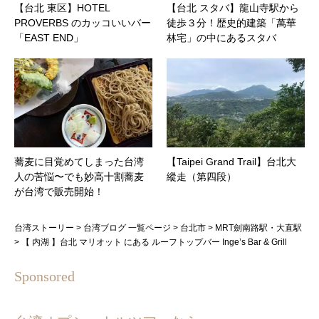
【台北 東区】HOTEL
【台北 スタバ】龍山寺駅から
PROVERBS のカッコいいバー
徒歩３分！歴史的建築「萬華
「EAST END」
林宅」の中にあるスタバ
蕎麦に目覚めてしまった台湾
【Taipei Grand Trail】台北大
人の苦悩〜でも妙高十割蕎麦
縱走（第四段）
が台湾で販売開始！
台湾ストーリー
>
台湾ブログ 一覧ページ
>
台北市
>
MRT劍南路駅・大直駅
>
【 内湖 】台北 マリオット にある ルーフトップバー Inge’s Bar & Grill
Sponsored