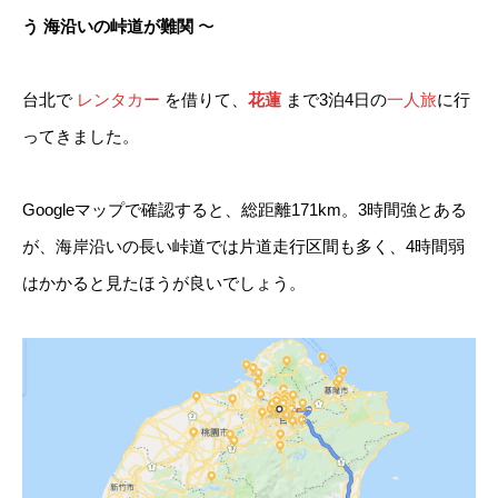
う
海沿いの峠道が難関
〜
台北で
レンタカー
を借りて、
花蓮
まで3泊4日の
一人旅
に行
ってきました。
Googleマップで確認すると、総距離171km。3時間強とある
が、海岸沿いの長い峠道では片道走行区間も多く、4時間弱
はかかると見たほうが良いでしょう。