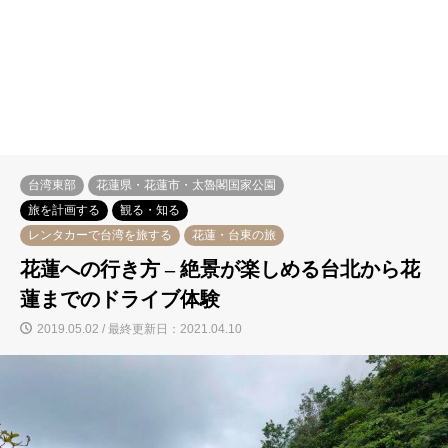
台湾東部
花蓮県・花蓮市・太魯閣国家公園
旅を計画する
観る・知る
レンタカーで台湾を旅する
花蓮・台東の旅
花蓮への行き方 – 絶景が楽しめる台北から花
蓮までのドライブ体験
2019.05.02 / 最終更新日：2021.04.10