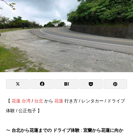
【
花蓮 台湾
/
台北
から
花蓮
行き方 / レンタカー / ドライブ
体験 / 公正包子 】
〜
台北から花蓮までの ドライブ体験
:
宜蘭から花蓮に向か