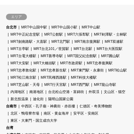
エリア
台北市
MRT中山国中駅
MRT中山国小駅
MRT中山駅
MRT中正紀念堂駅
MRT公館駅
MRT六張犁駅
MRT剣潭駅・士林駅
MRT劍南路駅・大直駅
MRT北門駅
MRT南京復興駅
MRT双連駅
MRT古亭駅
MRT台北101／世貿駅
MRT台北駅
MRT台大医院駅
MRT台電大楼駅
MRT善導寺駅
MRT国父紀念館駅
MRT圓山駅
MRT大安駅
MRT大橋頭駅
MRT市政府駅
MRT忠孝復興駅
MRT忠孝敦化駅
MRT忠孝新生駅
MRT東門駅・永康街
MRT松山駅
MRT松江南京駅
MRT民権西路駅
MRT科技大楼駅
MRT芝山駅・天母
MRT行天宮駅
MRT西門駅
MRT龍山寺駅
内湖地区
南港地区
台北松山空港・富錦街
外双渓
文山区・猫空
新北投温泉
迪化街
陽明山国家公園
台南市
中西区・孔子廟・神農街・赤崁樓
仁徳区・奇美博物館
北区・鴨母寮市場
南区・黄金海岸
安平区・安南区
東区・大東門・国立成功大学
台湾