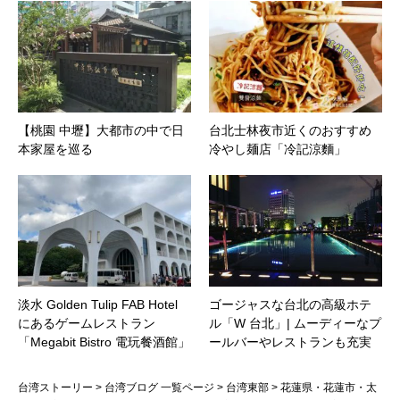
【桃園 中壢】大都市の中で日
台北士林夜市近くのおすすめ
本家屋を巡る
冷やし麺店「冷記涼麵」
淡水 Golden Tulip FAB Hotel
ゴージャスな台北の高級ホテ
にあるゲームレストラン
ル「W 台北」| ムーディーなプ
「Megabit Bistro 電玩餐酒館」
ールバーやレストランも充実
台湾ストーリー
>
台湾ブログ 一覧ページ
>
台湾東部
>
花蓮県・花蓮市・太