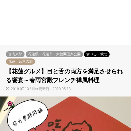
台湾東部
花蓮県・花蓮市・太魯閣国家公園
食べる・飲む
花蓮・台東の旅
【花蓮グルメ】目と舌の両方を満足させられ
る饗宴～春雨宮殿フレンチ禅風料理
2019.07.13 / 最終更新日：2020.05.13