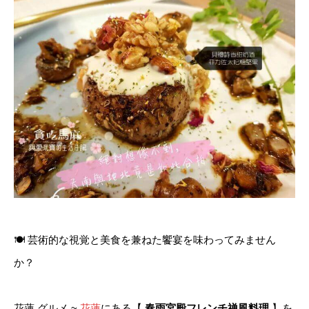
🍽
芸術的な視覚と美食を兼ねた饗宴を味わってみません
か？
花蓮 グルメ ~
花蓮
にある【
春雨宮殿フレンチ禅風料理
】を