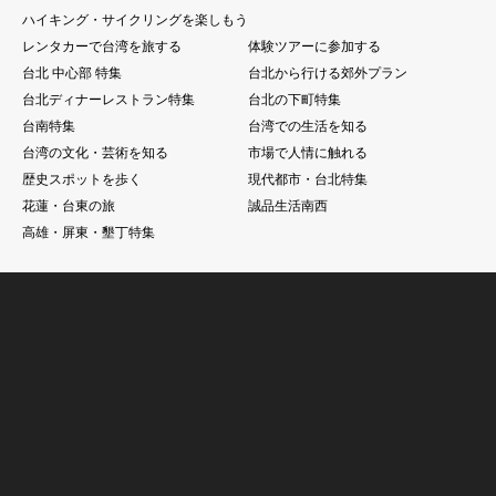
ハイキング・サイクリングを楽しもう
レンタカーで台湾を旅する
体験ツアーに参加する
台北 中心部 特集
台北から行ける郊外プラン
台北ディナーレストラン特集
台北の下町特集
台南特集
台湾での生活を知る
台湾の文化・芸術を知る
市場で人情に触れる
歴史スポットを歩く
現代都市・台北特集
花蓮・台東の旅
誠品生活南西
高雄・屏東・墾丁特集