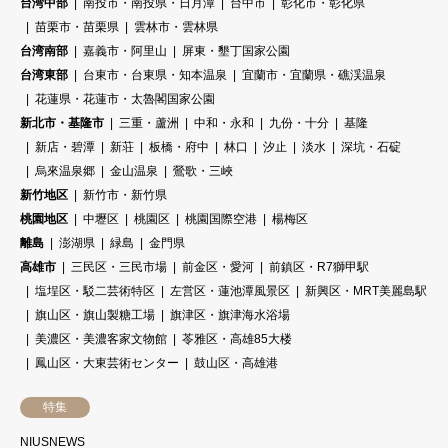
台湾中部
南投市・南投県・日月潭
台中市
彰化市・彰化県
苗栗市・苗栗県
雲林市・雲林県
台湾南部
嘉義市・阿里山
屏東・墾丁国家公園
台湾東部
台東市・台東県・知本温泉
宜蘭市・宜蘭県・礁渓温泉
花蓮県・花蓮市・太魯閣国家公園
新北市・基隆市
三重・蘆洲
中和・永和
九份・十分
基隆
新店・碧潭
新荘
板橋・府中
林口
汐止
淡水
深坑・石碇
烏來温泉郷
金山温泉
鶯歌・三峽
新竹地区
新竹市・新竹県
桃園地区
中壢区
桃園区
桃園国際空港
楊梅区
離島
澎湖県
緑島
金門県
高雄市
三民区・三民市場
前金区・愛河
前鎮区・R7獅甲駅
塩埕区・駁二芸術特区
左営区・蓮池潭風景区
新興区・MRT美麗島駅
旗山区・旗山製糖工場
旗津区・旗津海水浴場
美濃区・美濃客家文物館
苓雅区・高雄85大楼
鳳山区・大東芸術センター
鼓山区・高雄港
特集
NIUSNEWS