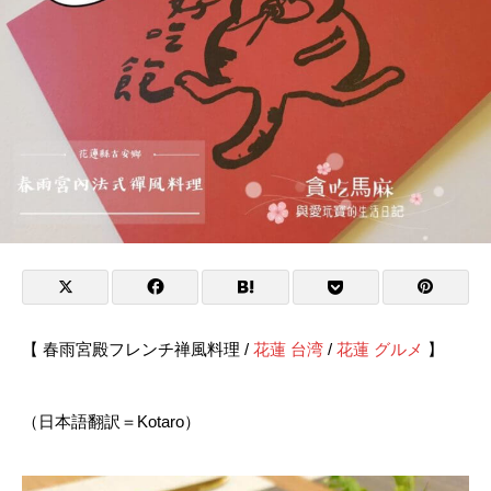
【 春雨宮殿フレンチ禅風料理 /
花蓮 台湾
/
花蓮 グルメ
】
（日本語翻訳＝Kotaro）