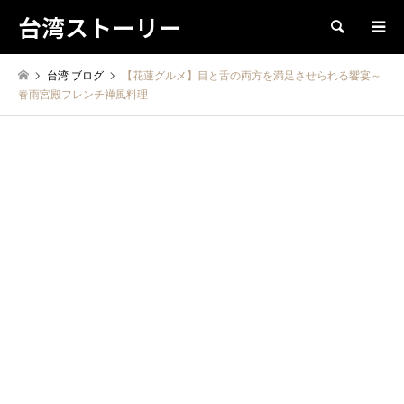
台湾ストーリー
検索
台湾 ブログ
【花蓮グルメ】目と舌の両方を満足させられる饗宴～
春雨宮殿フレンチ禅風料理