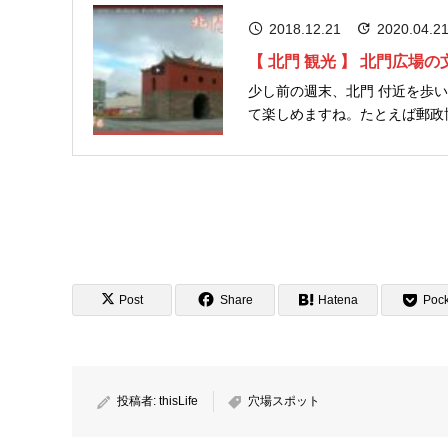
2018.12.21
2020.04.2
【 北門 観光 】 北門広場
少し前の週末、北門 付近を歩
て楽しめますね。たとえば郵政
には、とても多くの観光スポッ
さんも一度訪...
Post
Share
Hatena
Pock
投稿者:
thisLife
穴場スポット