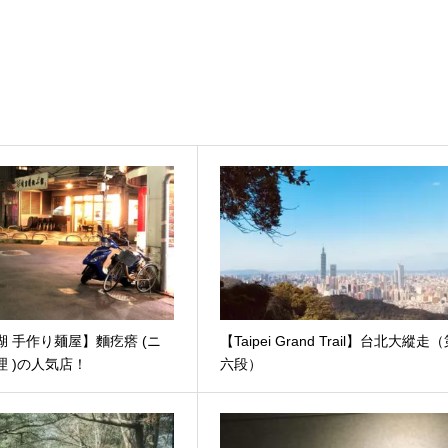
湖 手作り麺屋】麵疙瘩 (ニ
【Taipei Grand Trail】台北大縱走
理 )の人気店！
六段）