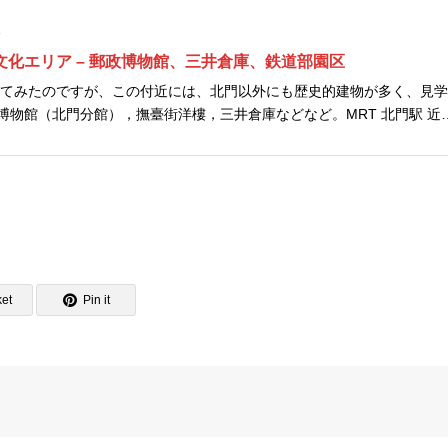
1
の文化エリア – 郵政博物館、三井倉庫、鉄道部園区
いてみたのですが、この付近には、北門以外にも歴史的建物が多く、見
博物館（北門分館），撫臺街洋樓，三井倉庫などなど。MRT 北門駅 近
トがあります。さらに、歩いて回ると歴史も理解できるようになる！み
et
Pin it