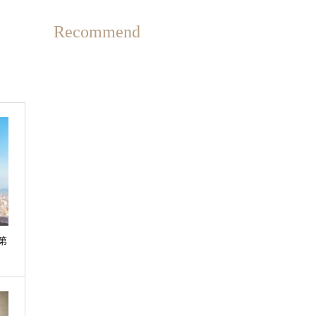
Recommend
（第