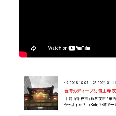
2018.10.04
2021.01.1
台湾のディープな 龍山寺 
【 龍山寺 夜市 / 艋舺夜市 / 華西街観光夜市 / 台北夜
かべますか？ （Keiが台湾で一番うまいであろうと思うタピオカです。多くの観光客の方が行くのもうな
ずけます） やっぱりタピ