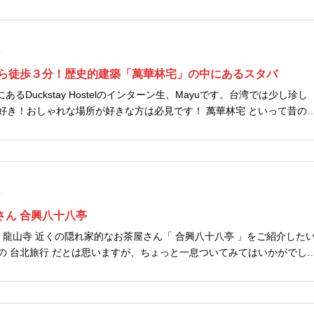
5
から徒歩３分！歴史的建築「萬華林宅」の中にあるスタバ
あるDuckstay Hostelのインターン生、Mayuです。台湾では少し珍し
好き！おしゃれな場所が好きな方は必見です！ 萬華林宅 といって昔の
...
9
さん 合興八十八亭
 龍山寺 近くの隠れ家的なお茶屋さん「 合興八十八亭 」をご紹介した
の 台北旅行 だとは思いますが、ちょっと一息ついてみてはいかがでし