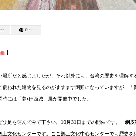
et
Pin it
動画
】
い場所だと感じましたが、それ以外にも、台湾の歴史を理解す
で覆われた建物を見るのがますます困難になっていますが、「
問時には「夢•行西城」展が開催中でした。
ひ足を運んでみて下さい。10月31日までの開催です。「
剝皮
鄉土文化センターです。ここ鄉土文化中心センターでも歴史を