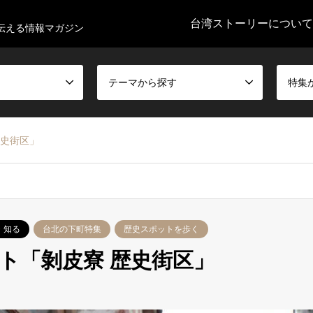
台湾ストーリーについて
伝える情報マガジン
テーマから探す
特集
歴史街区」
・知る
台北の下町特集
歴史スポットを歩く
ト「剝皮寮 歴史街区」