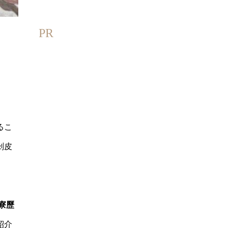
PR
るこ
剝皮
寮歷
紹介