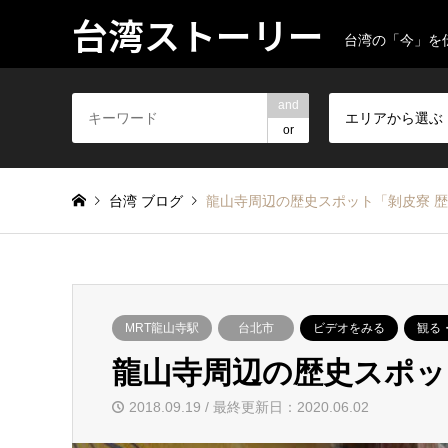
台湾ストーリー
台湾の「今」を
and
エリアから選ぶ
or
台湾 ブログ
龍山寺周辺の歴史スポット「剝皮寮 
MRT龍山寺駅
台北市
ビデオをみる
観る
龍山寺周辺の歴史スポッ
2018.09.19 / 最終更新日：2020.06.02