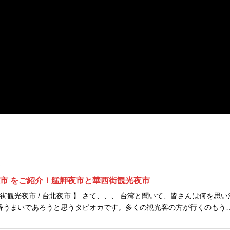
1
夜市 をご紹介！艋舺夜市と華西街観光夜市
市 】 さて、、、 台湾と聞いて、皆さんは何を思い浮
オカ？台北101？龍山寺？それと...