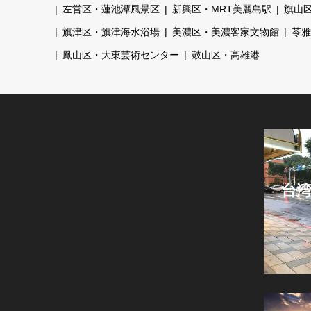
左営区・蓮池潭風景区
新興区・MRT美麗島駅
旗山
旗津区・旗津海水浴場
美濃区・美濃客家文物館
苓雅
鳳山区・大東芸術センター
鼓山区・高雄港
台