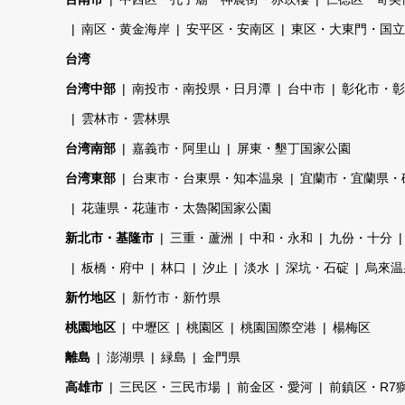
南区・黄金海岸
安平区・安南区
東区・大東門・国立
台湾
台湾中部
南投市・南投県・日月潭
台中市
彰化市・彰
雲林市・雲林県
台湾南部
嘉義市・阿里山
屏東・墾丁国家公園
台湾東部
台東市・台東県・知本温泉
宜蘭市・宜蘭県・
花蓮県・花蓮市・太魯閣国家公園
新北市・基隆市
三重・蘆洲
中和・永和
九份・十分
板橋・府中
林口
汐止
淡水
深坑・石碇
烏來温
新竹地区
新竹市・新竹県
桃園地区
中壢区
桃園区
桃園国際空港
楊梅区
離島
澎湖県
緑島
金門県
高雄市
三民区・三民市場
前金区・愛河
前鎮区・R7