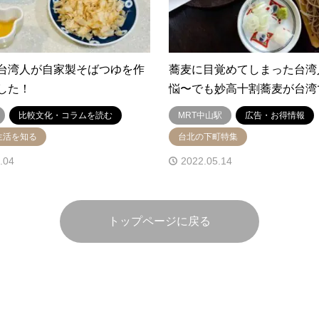
台湾人が自家製そばつゆを作
蕎麦に目覚めてしまった台湾
した！
悩〜でも妙高十割蕎麦が台湾
比較文化・コラムを読む
MRT中山駅
広告・お得情報
生活を知る
台北の下町特集
.04
2022.05.14
トップページに戻る