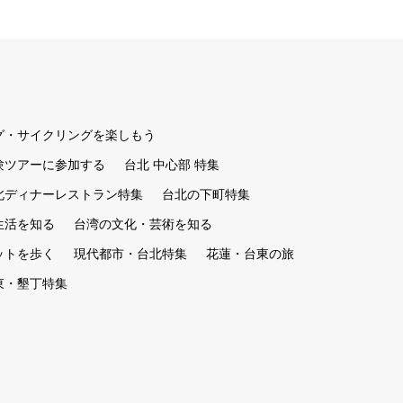
グ・サイクリングを楽しもう
験ツアーに参加する
台北 中心部 特集
北ディナーレストラン特集
台北の下町特集
生活を知る
台湾の文化・芸術を知る
ットを歩く
現代都市・台北特集
花蓮・台東の旅
東・墾丁特集