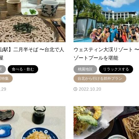
山駅】二月半そば 〜台北で人
ウェスティン大渓リゾート 
屋
ゾートプールを堪能
駅
食べる・飲む
桃園地区
リラックスする
町特集
台北から行ける郊外プラン
.29
2022.10.20