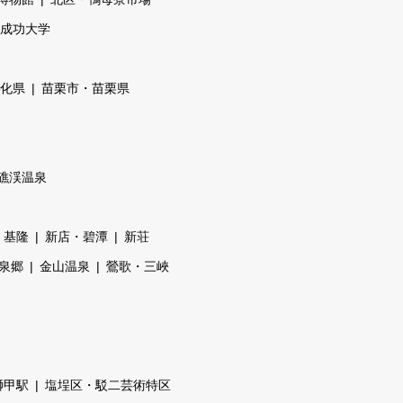
成功大学
化県
苗栗市・苗栗県
礁渓温泉
基隆
新店・碧潭
新荘
泉郷
金山温泉
鶯歌・三峽
獅甲駅
塩埕区・駁二芸術特区