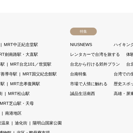
特集
MRT中正紀念堂駅
NIUSNEWS
ハイキン
RT劍南路駅・大直駅
レンタカーで台湾を旅する
体
亭駅
MRT台北101／世貿駅
台北から行ける郊外プラン
台
T善導寺駅
MRT国父紀念館駅
台南特集
台湾での
府駅
MRT忠孝復興駅
市場で人情に触れる
歴史スポ
街
MRT松山駅
誠品生活南西
高雄・屏
MRT芝山駅・天母
南港地区
投温泉
迪化街
陽明山国家公園
博物館
北区・鴨母寮市場