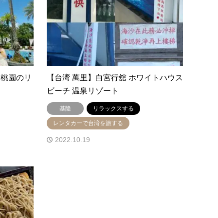
〜桃園のリ
【台湾 萬里】白宮行舘 ホワイトハウス
ビーチ 温泉リゾート
基隆
リラックスする
レンタカーで台湾を旅する
2022.10.19