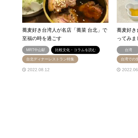
蕎麦好き台湾人が名店「蕎菜 台北」で
蕎麦好き
至福の時を過ごす
ってみま
MRT中山駅
比較文化・コラムを読む
台湾
台北ディナーレストラン特集
台湾での
2022.08.12
2022.06