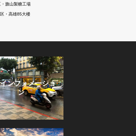
区・旗山製糖工場
区・高雄85大楼
湾インフォメーショ
ン