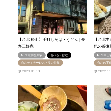
【台北 松山】手打ちそば・うどん | 長
【台北中
寿三好庵
気の蕎麦
MRT南京復興駅
食べる・飲む
MRT中山
台北ディナーレストラン特集
台北の下
2023.01.19
2022.11