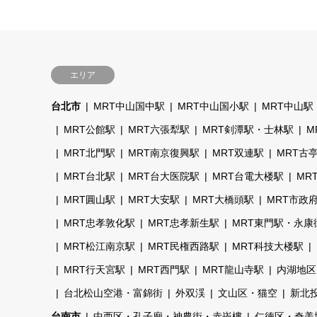
エリア
台北市
MRT中山国中駅
MRT中山国小駅
MRT中山駅
MRT公館駅
MRT六張犁駅
MRT剣潭駅・士林駅
M
MRT北門駅
MRT南京復興駅
MRT双連駅
MRT古
MRT台北駅
MRT台大医院駅
MRT台電大楼駅
MR
MRT圓山駅
MRT大安駅
MRT大橋頭駅
MRT市政
MRT忠孝敦化駅
MRT忠孝新生駅
MRT東門駅・永康
MRT松江南京駅
MRT民権西路駅
MRT科技大楼駅
MRT行天宮駅
MRT西門駅
MRT龍山寺駅
内湖地区
台北松山空港・富錦街
外双渓
文山区・猫空
新北
台南市
中西区・孔子廟・神農街・赤崁樓
仁徳区・奇美