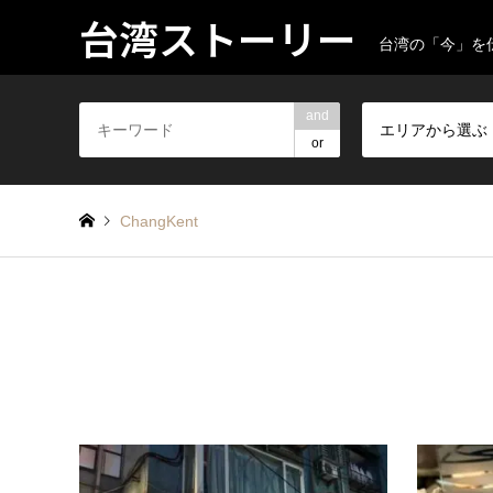
台湾ストーリー
台湾の「今」を
and
エリアから選ぶ
or
ChangKent