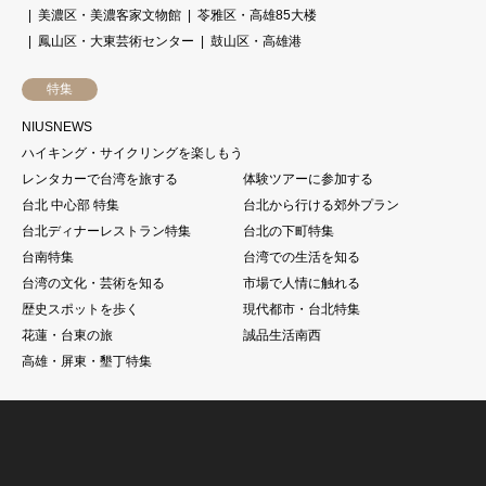
美濃区・美濃客家文物館
苓雅区・高雄85大楼
鳳山区・大東芸術センター
鼓山区・高雄港
特集
NIUSNEWS
ハイキング・サイクリングを楽しもう
レンタカーで台湾を旅する
体験ツアーに参加する
台北 中心部 特集
台北から行ける郊外プラン
台北ディナーレストラン特集
台北の下町特集
台南特集
台湾での生活を知る
台湾の文化・芸術を知る
市場で人情に触れる
歴史スポットを歩く
現代都市・台北特集
花蓮・台東の旅
誠品生活南西
高雄・屏東・墾丁特集