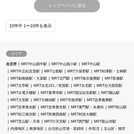
トップページに戻る
10件中 1〜10件を表示
エリア
台北市
MRT中山国中駅
MRT中山国小駅
MRT中山駅
MRT中正紀念堂駅
MRT公館駅
MRT六張犁駅
MRT剣潭駅・士林駅
MRT劍南路駅・大直駅
MRT北門駅
MRT南京復興駅
MRT双連駅
MRT古亭駅
MRT台北101／世貿駅
MRT台北駅
MRT台大医院駅
MRT台電大楼駅
MRT善導寺駅
MRT国父紀念館駅
MRT圓山駅
MRT大安駅
MRT大橋頭駅
MRT市政府駅
MRT忠孝復興駅
MRT忠孝敦化駅
MRT忠孝新生駅
MRT東門駅・永康街
MRT松山駅
MRT松江南京駅
MRT民権西路駅
MRT科技大楼駅
MRT芝山駅・天母
MRT行天宮駅
MRT西門駅
MRT龍山寺駅
内湖地区
南港地区
台北松山空港・富錦街
外双渓
文山区・猫空