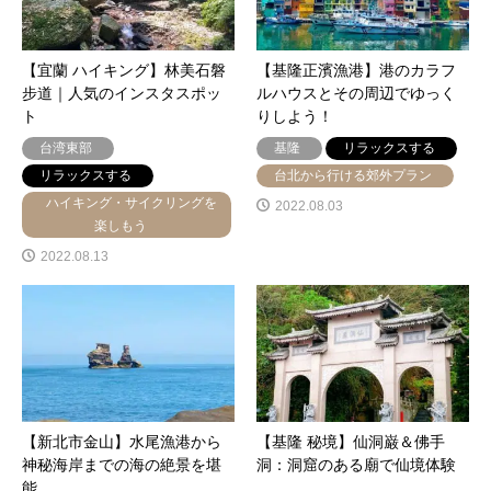
【宜蘭 ハイキング】林美石磐
【基隆正濱漁港】港のカラフ
步道｜人気のインスタスポッ
ルハウスとその周辺でゆっく
ト
りしよう！
台湾東部
基隆
リラックスする
リラックスする
台北から行ける郊外プラン
ハイキング・サイクリングを
2022.08.03
楽しもう
2022.08.13
【新北市金山】水尾漁港から
【基隆 秘境】仙洞巌＆佛手
神秘海岸までの海の絶景を堪
洞：洞窟のある廟で仙境体験
能