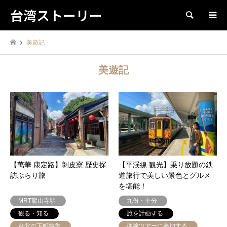
台湾ストーリー
検索
美遊記
美遊記
【萬華 康定路】剝皮寮 歴史探
【平渓線 観光】乗り放題の鉄
訪ぶらり旅
道旅行で美しい景色とグルメ
を堪能！
MRT龍山寺駅
九份・十分
観る・知る
旅を計画する
台北の下町特集
体験ツアーに参加する