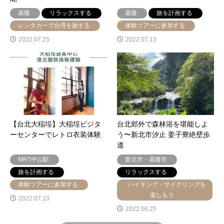
基隆
リラックスする
基隆
旅を計画する
レンタカーで台湾を旅する
体験ツアーに参加する
2022.07.25
2022.07.13
【台北大稲埕】大稲埕ビジタ
台北郊外で森林浴を堪能しよ
ーセンターでレトロ衣装体験
う〜新北市汐止 姜子寮絶壁歩
道
MRT中山駅
新北市・基隆市
旅を計画する
リラックスする
体験ツアーに参加する
ハイキング・サイクリングを
楽しもう
2022.07.10
2022.06.25