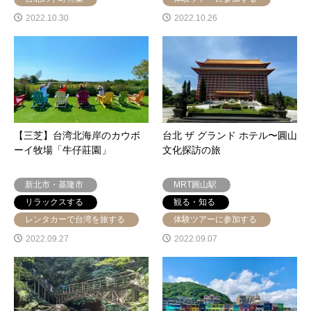
2022.10.30
2022.10.26
【三芝】台湾北海岸のカウボ
台北 ザ グランド ホテル〜圓山
ーイ牧場「牛仔莊園」
文化探訪の旅
新北市・基隆市
MRT圓山駅
リラックスする
観る・知る
レンタカーで台湾を旅する
体験ツアーに参加する
2022.09.27
2022.09.07