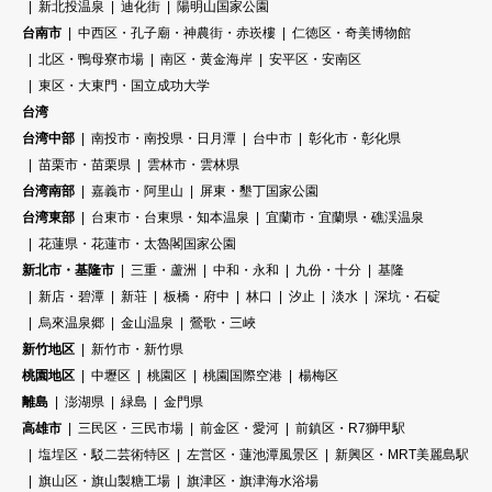
新北投温泉
迪化街
陽明山国家公園
台南市
中西区・孔子廟・神農街・赤崁樓
仁徳区・奇美博物館
北区・鴨母寮市場
南区・黄金海岸
安平区・安南区
東区・大東門・国立成功大学
台湾
台湾中部
南投市・南投県・日月潭
台中市
彰化市・彰化県
苗栗市・苗栗県
雲林市・雲林県
台湾南部
嘉義市・阿里山
屏東・墾丁国家公園
台湾東部
台東市・台東県・知本温泉
宜蘭市・宜蘭県・礁渓温泉
花蓮県・花蓮市・太魯閣国家公園
新北市・基隆市
三重・蘆洲
中和・永和
九份・十分
基隆
新店・碧潭
新荘
板橋・府中
林口
汐止
淡水
深坑・石碇
烏來温泉郷
金山温泉
鶯歌・三峽
新竹地区
新竹市・新竹県
桃園地区
中壢区
桃園区
桃園国際空港
楊梅区
離島
澎湖県
緑島
金門県
高雄市
三民区・三民市場
前金区・愛河
前鎮区・R7獅甲駅
塩埕区・駁二芸術特区
左営区・蓮池潭風景区
新興区・MRT美麗島駅
旗山区・旗山製糖工場
旗津区・旗津海水浴場