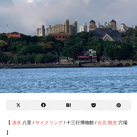
【
淡水
八里 /
サイクリング
/ 十三行博物館 /
台北 観光
穴場
】