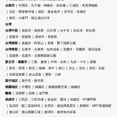
台南市
中西区・孔子廟・神農街・赤崁樓
仁徳区・奇美博物館
北区・鴨母寮市場
南区・黄金海岸
安平区・安南区
東区・大東門・国立成功大学
台湾
台湾中部
南投市・南投県・日月潭
台中市
彰化市・彰化県
苗栗市・苗栗県
雲林市・雲林県
台湾南部
嘉義市・阿里山
屏東・墾丁国家公園
台湾東部
台東市・台東県・知本温泉
宜蘭市・宜蘭県・礁渓温泉
花蓮県・花蓮市・太魯閣国家公園
新北市・基隆市
三重・蘆洲
中和・永和
九份・十分
基隆
新店・碧潭
新荘
板橋・府中
林口
汐止
淡水
深坑・石碇
烏來温泉郷
金山温泉
鶯歌・三峽
新竹地区
新竹市・新竹県
桃園地区
中壢区
桃園区
桃園国際空港
楊梅区
離島
澎湖県
緑島
金門県
高雄市
三民区・三民市場
前金区・愛河
前鎮区・R7獅甲駅
塩埕区・駁二芸術特区
左営区・蓮池潭風景区
新興区・MRT美麗島駅
旗山区・旗山製糖工場
旗津区・旗津海水浴場