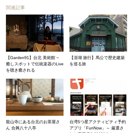
関連記事
【Garden91】台北 美術館 ~
【澎湖 旅行】馬公で歴史建築
癒しスポットで伝統楽器のLive
を巡る旅
を聴き癒される
龍山寺にある台北のお茶屋さ
台湾5つ星アクティビティ予約
ん 合興八十八亭
アプリ「FunNow」～ 厳選さ