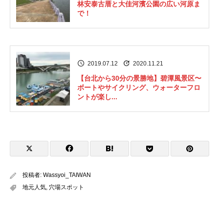
林安泰古厝と大佳河濱公園の広い河原ま
で！
2019.07.12
2020.11.21
【台北から30分の景勝地】碧潭風景区〜
ボートやサイクリング、ウォーターフロ
ントが楽し...
投稿者:
Wassyoi_TAIWAN
地元人気
,
穴場スポット