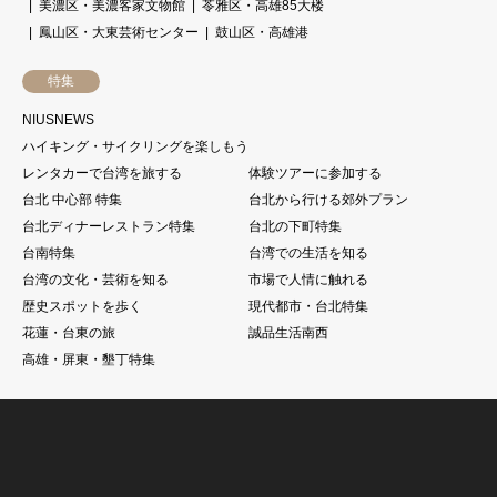
美濃区・美濃客家文物館
苓雅区・高雄85大楼
鳳山区・大東芸術センター
鼓山区・高雄港
特集
NIUSNEWS
ハイキング・サイクリングを楽しもう
レンタカーで台湾を旅する
体験ツアーに参加する
台北 中心部 特集
台北から行ける郊外プラン
台北ディナーレストラン特集
台北の下町特集
台南特集
台湾での生活を知る
台湾の文化・芸術を知る
市場で人情に触れる
歴史スポットを歩く
現代都市・台北特集
花蓮・台東の旅
誠品生活南西
高雄・屏東・墾丁特集