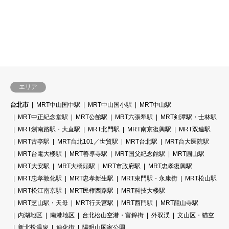
エリア
台北市
MRT中山国中駅
MRT中山国小駅
MRT中山駅
MRT中正紀念堂駅
MRT公館駅
MRT六張犁駅
MRT剣潭駅・士林駅
MRT劍南路駅・大直駅
MRT北門駅
MRT南京復興駅
MRT双連駅
MRT古亭駅
MRT台北101／世貿駅
MRT台北駅
MRT台大医院駅
MRT台電大楼駅
MRT善導寺駅
MRT国父紀念館駅
MRT圓山駅
MRT大安駅
MRT大橋頭駅
MRT市政府駅
MRT忠孝復興駅
MRT忠孝敦化駅
MRT忠孝新生駅
MRT東門駅・永康街
MRT松山駅
MRT松江南京駅
MRT民権西路駅
MRT科技大楼駅
MRT芝山駅・天母
MRT行天宮駅
MRT西門駅
MRT龍山寺駅
内湖地区
南港地区
台北松山空港・富錦街
外双渓
文山区・猫空
新北投温泉
迪化街
陽明山国家公園