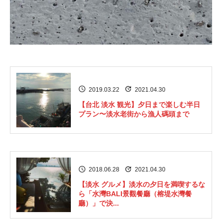
2019.03.22
2021.04.30
【台北 淡水 観光】夕日まで楽しむ半日
プラン〜淡水老街から漁人碼頭まで
2018.06.28
2021.04.30
【淡水 グルメ】淡水の夕日を満喫するな
ら「水灣BALI景觀餐廳（榕堤水灣餐
廳）」で決...