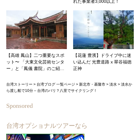
れた事業者3,000以上！
【高雄 鳳山】二つ重要なスポ
【花蓮 豊濱】ドライブ中に迷
ット〜 「大東文化芸術センタ
い込んだ 光豊道路 x 翠谷福徳
ー」と「鳳儀 書院」のご紹…
正神
台湾ストーリー
>
台湾ブログ 一覧ページ
>
新北市・基隆市
>
淡水
>
淡水か
ら渡し船で10分 – 台湾のバリ？八里でサイクリング！
Sponsored
台湾オプショナルツアーなら