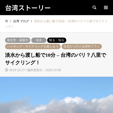
台湾ストーリー
検索
台湾 ブログ
淡水から渡し船で10分 – 台湾のバリ？八里でサイクリ
ング！
新北市・基隆市
淡水
観る・知る
ハイキング・サイクリングを楽しもう
台北から行ける郊外プラン
淡水から渡し船で10分 – 台湾のバリ？八里で
サイクリング！
2019.10.27 / 最終更新日：2020.10.06