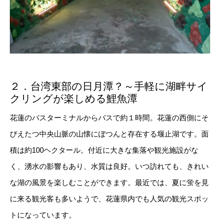
２．台湾東部の日月潭？～手軽に湖畔サイ
クリングが楽しめる鯉魚潭
花蓮のバスターミナルからバスで約１時間。花蓮の西側にそ
びえたつ中央山脈の山懐にぼつんと存在する堰止湖です。面
積は約100ヘクタール。付近に大きな集落や観光施設がな
く、湧水の影響もあり、水質は良好。いつ訪れても、きれい
な湖の風景を楽しむことができます。最近では、夏に蛍を見
に来る観光客も多いようで、花蓮県内でも人気の観光スポッ
トになっています。