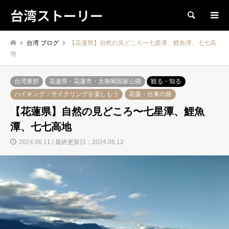
台湾ストーリー
検索
台湾 ブログ
【花蓮県】自然の見どころ〜七星潭、鯉魚潭、七七高
地
台湾東部
花蓮県・花蓮市・太魯閣国家公園
観る・知る
ハイキング・サイクリングを楽しもう
花蓮・台東の旅
【花蓮県】自然の見どころ〜七星潭、鯉魚
潭、七七高地
2024.06.11 / 最終更新日：2024.06.12