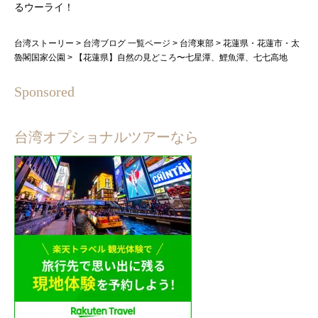
るウーライ！
台湾ストーリー
>
台湾ブログ 一覧ページ
>
台湾東部
>
花蓮県・花蓮市・太
魯閣国家公園
>
【花蓮県】自然の見どころ〜七星潭、鯉魚潭、七七高地
Sponsored
台湾オプショナルツアーなら