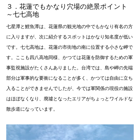
３．花蓮でもかなり穴場の絶景ポイント
～七七高地
七星潭と鯉魚潭は、花蓮県の観光地の中でもかなり有名の方
に入りますが、次に紹介するスポットはかなり知名度が低い
です。七七高地は、花蓮の市街地の南に位置する小さな岬で
す。ここも四八高地同様、かつては花蓮を防御するための軍
事監視施設がたくさんありました。台湾では、島や岬の先端
部分は軍事的な要衝になることが多く、かつては自由に立ち
入ることができませんでしたが、今では軍関係の現役の施設
はほぼなくなり、廃墟となったエリアがちょっとワイルドな
散歩道になっています。