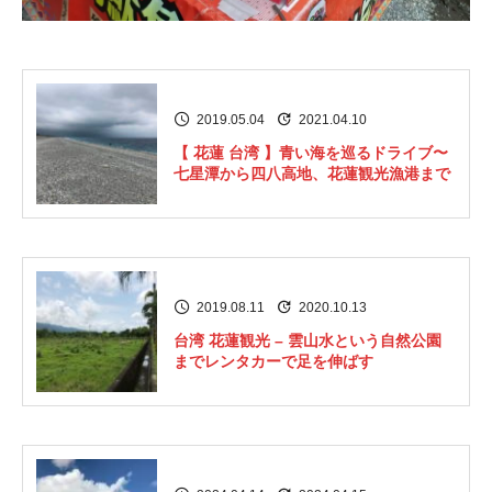
2019.05.04
2021.04.10
【 花蓮 台湾 】青い海を巡るドライブ〜
七星潭から四八高地、花蓮観光漁港まで
2019.08.11
2020.10.13
台湾 花蓮観光 – 雲山水という自然公園
までレンタカーで足を伸ばす