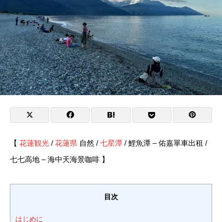
【
花蓮観光
/
花蓮県
自然 /
七星潭
/ 鯉魚潭 – 佑嘉單車出租 /
七七高地 – 海中天海景咖啡 】
目次
はじめに