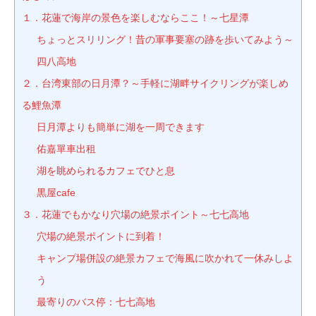
１．花蓮で海岸の景色を楽しむならここ！～七星潭
ちょっとスリリング！昔の軍事要塞の跡を歩いてみよう～
四八高地
２．台湾東部の日月潭？～手軽に湖畔サイクリングが楽しめ
る鯉魚潭
日月潭よりも簡単に湖を一周できます
佑嘉單車出租
湖を眺められるカフェでひと息
黒屋cafe
３．花蓮でもかなり穴場の絶景ポイント～七七高地
穴場の絶景ポイントに到着！
キャンプ場併設の絶景カフェで海風に吹かれて一休みしよ
う
最寄りのバス停：七七高地