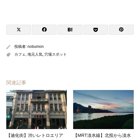
投稿者:
nobumon
カフェ
,
地元人気
,
穴場スポット
関連記事
【迪化街】渋いレトロエリア
【MRT淡水線】北投から淡水