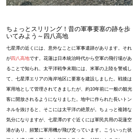
ちょっとスリリング！昔の軍事要塞の跡を歩
いてみよう～四八高地
七星潭の近くには、意外なことに軍事遺跡があります。それ
が
四八高地
です。花蓮は日本統治時代から空軍の飛行場があ
ることで知られ、太平洋戦争末期には、米軍の上陸を警戒し
て、七星潭エリアの海岸地区に要塞を建設しました。戦後は
軍用地として管理されてきましたが、約10年前に一般の観光
客に開放されるようになりました。地中に作られた長いトン
ネルを抜けると、そこには太平洋の絶景が。ちょっと複雑な
気分になりますが、七星潭のすぐ近くには軍民共用の花蓮空
港があり、頻繁に軍用機が飛び交っています。こういった状