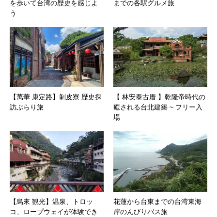
を歩いて台湾の歴史を感じよ
までの各駅グルメ旅
う
【萬華 康定路】剝皮寮 歴史探
【 林安泰古厝 】乾隆帝時代の
訪ぶらり旅
癒される台北建築 ~ フリー入
場
【烏來 観光】温泉、トロッ
花蓮から台東までの台湾東海
コ、ロープウェイが体験でき
岸のんびりバス旅