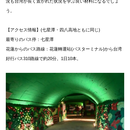
況も台湾が長く置かれた状況を学ぶ良い材料になるでしょ
う。
【アクセス情報】(七星潭・四八高地ともに同じ)
最寄りのバス停：七星潭
花蓮からのバス路線：花蓮轉運站(バスターミナル)から台湾
好行バス310路線で約20分。1日10本。