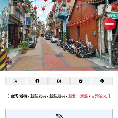
【
台湾 老街
/ 新莊老街 / 新莊廟街 /
新北市新莊
/
台湾観光
】
目次