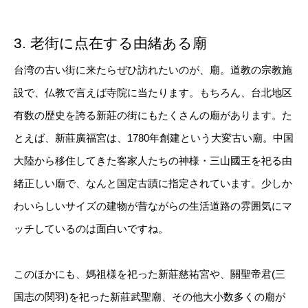
3. 老街に点在する由緒ある廟
台湾の古い街に来たらぜひ訪れたいのが、廟。道教の宗教施
設で、仏教で言えば寺院に当たります。もちろん、台北地区
有数の歴史を誇る新莊の街にもたくさんの廟があります。た
とえば、新莊廣福宮は、1780年創建という大変古い廟。中国
大陸から移住してきた客家人たちの神様・三山國王を祀る由
緒正しい廟で、なんと国定古蹟に指定されています。少しか
わいらしいサイズの建物が昔ながらの生活道路の雰囲気にマ
ッチしているのは面白いですね。
このほかにも、媽祖様を祀った新莊慈祐宮や、關聖帝君(三
国志の関羽)を祀った新莊武聖廟、その他大小数多くの廟が