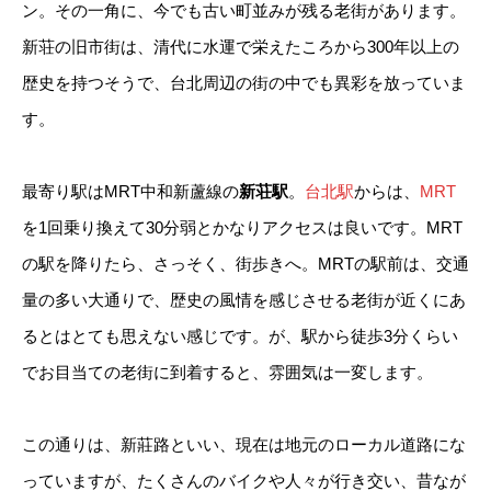
ン。その一角に、今でも古い町並みが残る老街があります。
新荘の旧市街は、清代に水運で栄えたころから300年以上の
歴史を持つそうで、台北周辺の街の中でも異彩を放っていま
す。
最寄り駅はMRT中和新蘆線の
新荘駅
。
台北駅
からは、
MRT
を1回乗り換えて30分弱とかなりアクセスは良いです。MRT
の駅を降りたら、さっそく、街歩きへ。MRTの駅前は、交通
量の多い大通りで、歴史の風情を感じさせる老街が近くにあ
るとはとても思えない感じです。が、駅から徒歩3分くらい
でお目当ての老街に到着すると、雰囲気は一変します。
この通りは、新莊路といい、現在は地元のローカル道路にな
っていますが、たくさんのバイクや人々が行き交い、昔なが