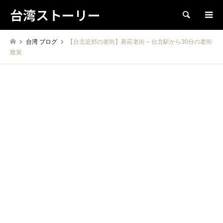
台湾ストーリー
検索
台湾 ブログ
【台北近郊の老街】新莊老街 – 台北駅から30分の老街
散策