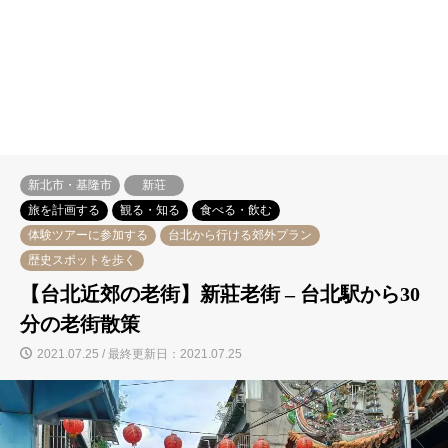
新北市・基隆市
新荘
旅を計画する
観る・知る
食べる・飲む
体験ツアーに参加する
台北から行ける郊外プラン
歴史スポットを歩く
【台北近郊の老街】新莊老街 – 台北駅から30
分の老街散策
2021.07.25 / 最終更新日：2021.07.25