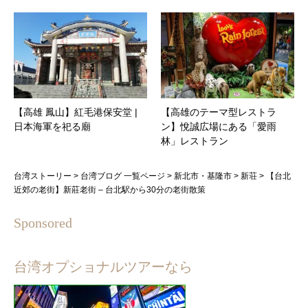
【高雄 鳳山】紅毛港保安堂 |
【高雄のテーマ型レストラ
日本海軍を祀る廟
ン】悅誠広場にある「愛雨
林」レストラン
台湾ストーリー
>
台湾ブログ 一覧ページ
>
新北市・基隆市
>
新荘
>
【台北
近郊の老街】新莊老街 – 台北駅から30分の老街散策
Sponsored
台湾オプショナルツアーなら