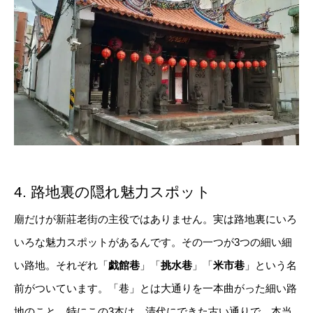
4. 路地裏の隠れ魅力スポット
廟だけが新莊老街の主役ではありません。実は路地裏にいろ
いろな魅力スポットがあるんです。その一つが3つの細い細
い路地。それぞれ「
戯館巷
」「
挑水巷
」「
米市巷
」という名
前がついています。「巷」とは大通りを一本曲がった細い路
地のこと。特にこの3本は、清代にできた古い通りで、本当