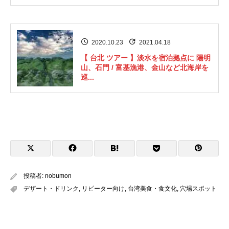
2020.10.23
2021.04.18
【 台北 ツアー 】淡水を宿泊拠点に 陽明
山、石門 / 富基漁港、金山など北海岸を
巡...
投稿者:
nobumon
デザート・ドリンク
,
リピーター向け
,
台湾美食・食文化
,
穴場スポット