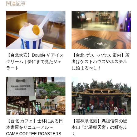
関連記事
【台北大安】Double V アイス
【台北 ゲストハウス 案内】若
クリーム｜夢にまで見たジェ
者はゲストハウスやホステル
ラート
に泊まるべし！
【台北 カフェ】士林にある日
【雲林県北港】媽祖信仰の総
本家屋をリニューアル ~
本山「北港朝天宮」の町を歩
CAMA COFFEE ROASTERS
く