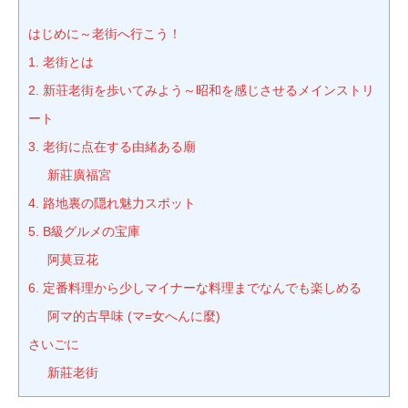
はじめに～老街へ行こう！
1. 老街とは
2. 新荘老街を歩いてみよう～昭和を感じさせるメインストリ
ート
3. 老街に点在する由緒ある廟
新莊廣福宮
4. 路地裏の隠れ魅力スポット
5. B級グルメの宝庫
阿莫豆花
6. 定番料理から少しマイナーな料理までなんでも楽しめる
阿マ的古早味 (マ=女へんに麼)
さいごに
新莊老街