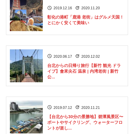
2019.12.16
2020.11.20
彰化の港町「鹿港 老街」はグルメ天国！
とにかく安くて美味い
2020.06.17
2020.12.02
台北からの日帰り旅行【新竹 観光 ドラ
イブ】會來尖石 温泉 | 内湾老街 | 新竹
公...
2019.07.12
2020.11.21
【台北から30分の景勝地】碧潭風景区〜
ボートやサイクリング、ウォーターフロ
ントが楽し...