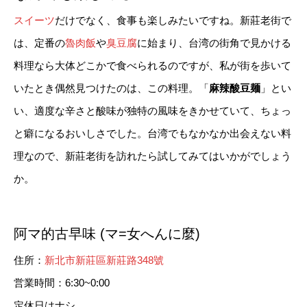
スイーツ
だけでなく、食事も楽しみたいですね。新莊老街で
は、定番の
魯肉飯
や
臭豆腐
に始まり、台湾の街角で見かける
料理なら大体どこかで食べられるのですが、私が街を歩いて
いたとき偶然見つけたのは、この料理。「
麻辣酸豆麺
」とい
い、適度な辛さと酸味が独特の風味をきかせていて、ちょっ
と癖になるおいしさでした。台湾でもなかなか出会えない料
理なので、新莊老街を訪れたら試してみてはいかがでしょう
か。
阿マ的古早味 (マ=女へんに麼)
住所：
新北市新莊區新莊路348號
営業時間：6:30~0:00
定休日はナシ