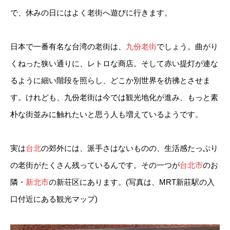
で、休みの日にはよく老街へ遊びに行きます。
日本で一番有名な台湾の老街は、
九份老街
でしょう。曲がり
くねった狭い通りに、レトロな商店。そして赤い提灯が連な
るように細い階段を照らし、どこか別世界を彷彿とさせま
す。けれども、九份老街は今では観光地化が進み、もっと素
朴な街並みに触れたいと思う人も増えているようです。
実は
台北
の郊外には、派手さはないものの、生活感たっぷり
の老街がたくさん残っているんです。その一つが
台北市
のお
隣・
新北市
の新荘区にあります。(写真は、MRT新莊駅の入
口付近にある観光マップ)