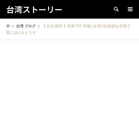
台湾ストーリー
検索
台湾 ブログ
【 台北 朝市 】内湖 737 市場 | 台湾の伝統的な市場で
朝ごはんをどうぞ