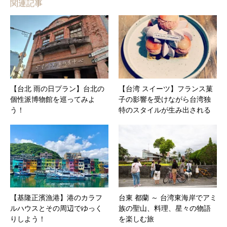
関連記事
【台北 雨の日プラン】台北の
【台湾 スイーツ】フランス菓
個性派博物館を巡ってみよ
子の影響を受けながら台湾独
う！
特のスタイルが生み出される
【基隆正濱漁港】港のカラフ
台東 都蘭 ～ 台湾東海岸でアミ
ルハウスとその周辺でゆっく
族の聖山、料理、星々の物語
りしよう！
を楽しむ旅