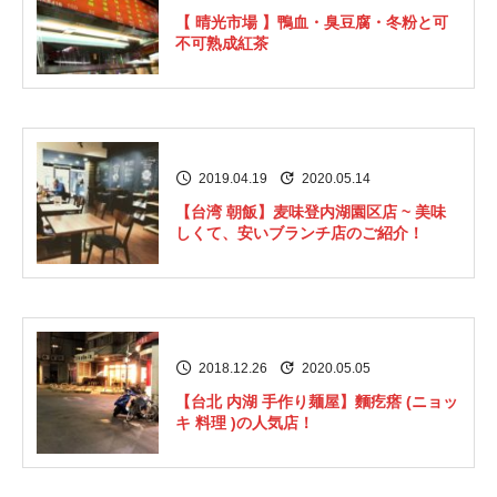
【 晴光市場 】鴨血・臭豆腐・冬粉と可
不可熟成紅茶
2019.04.19
2020.05.14
【台湾 朝飯】麦味登内湖園区店 ~ 美味
しくて、安いブランチ店のご紹介！
2018.12.26
2020.05.05
【台北 内湖 手作り麺屋】麵疙瘩 (ニョッ
キ 料理 )の人気店！