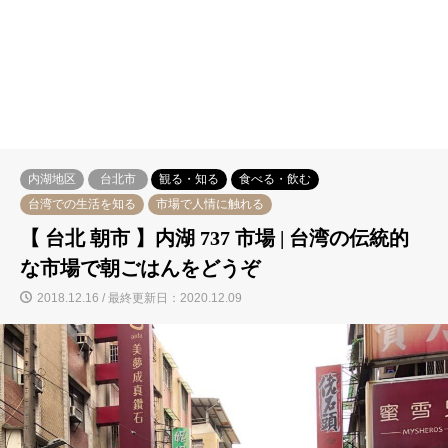
内湖地区
台北市
観る・知る
食べる・飲む
台湾での生活を知る
市場で人情に触れる
【 台北 朝市 】内湖 737 市場 | 台湾の伝統的
な市場で朝ごはんをどうぞ
2018.12.16 / 最終更新日：2020.12.09