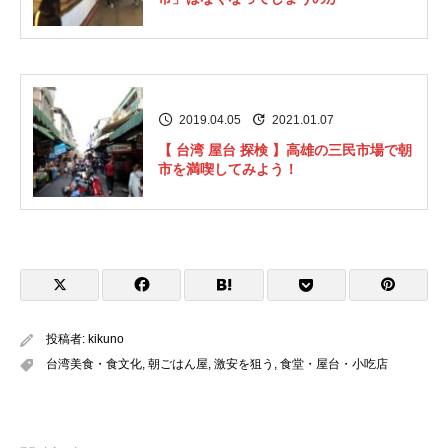
2019.04.05
2021.01.07
【 台湾 屋台 探検 】高雄の三民市場で朝
市を満喫してみよう！
投稿者:
kikuno
台湾美食・食文化
,
朝ごはん屋
,
激安を狙う
,
食堂・屋台・小吃店