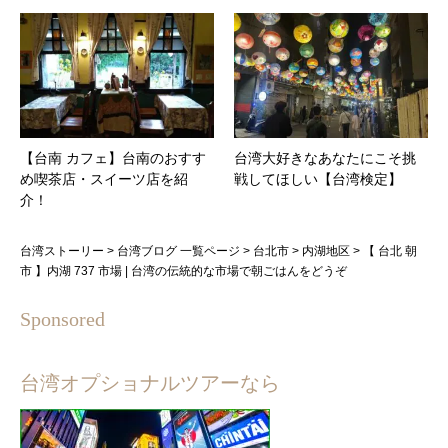
【台南 カフェ】台南のおすす
台湾大好きなあなたにこそ挑
め喫茶店・スイーツ店を紹
戦してほしい【台湾検定】
介！
台湾ストーリー
>
台湾ブログ 一覧ページ
>
台北市
>
内湖地区
>
【 台北 朝
市 】内湖 737 市場 | 台湾の伝統的な市場で朝ごはんをどうぞ
Sponsored
台湾オプショナルツアーなら