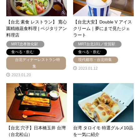
【台北 素食 レストラン】 寬心
【台北大安】Double V アイス
園精緻蔬食料理 | ベジタリアン
クリーム｜夢にまで見たジェ
料理店
ラート
MRT忠孝敦化駅
MRT台北101／世貿駅
食べる・飲む
食べる・飲む
台北ディナーレストラン特
現代都市・台北特集
集
2023.01.12
2023.01.20
【台北 穴子】日本橋玉井 台灣
台湾 タロイモ 特選グルメ10品
（台北松山）
を一気に紹介