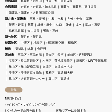
台湾南部
嘉義市・阿里山
屏東・墾丁国家公園
台湾東部
台東市・台東県・知本温泉
宜蘭市・宜蘭県・礁渓温泉
花蓮県・花蓮市・太魯閣国家公園
新北市・基隆市
三重・蘆洲
中和・永和
九份・十分
基隆
新店・碧潭
新荘
板橋・府中
林口
汐止
淡水
深坑・石碇
烏來温泉郷
金山温泉
鶯歌・三峽
新竹地区
新竹市・新竹県
桃園地区
中壢区
桃園区
桃園国際空港
楊梅区
離島
澎湖県
緑島
金門県
高雄市
三民区・三民市場
前金区・愛河
前鎮区・R7獅甲駅
塩埕区・駁二芸術特区
左営区・蓮池潭風景区
新興区・MRT美麗島駅
旗山区・旗山製糖工場
旗津区・旗津海水浴場
美濃区・美濃客家文物館
苓雅区・高雄85大楼
鳳山区・大東芸術センター
鼓山区・高雄港
特集
NIUSNEWS
ハイキング・サイクリングを楽しもう
レンタカーで台湾を旅する
体験ツアーに参加する