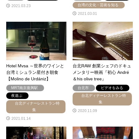
台湾の文化・芸術を知る
2021.03.23
2021.03.01
Hotel Mvsa ～世界のワインと
台北RAW 創業シェフのドキュ
台湾ミシュラン星付き朝食
メンタリー映画『初心 André
【Molino de Urdániz】
＆his olive tree』
MRT南京復興駅
台北市
ビデオをみる
夜遊ぶ
台北ディナーレストラン特
集
台北ディナーレストラン特
集
2020.11.09
2021.01.14