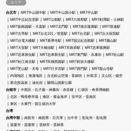
エリア
台北市
MRT中山国中駅
MRT中山国小駅
MRT中山駅
MRT中正紀念堂駅
MRT公館駅
MRT六張犁駅
MRT剣潭駅・士林駅
MRT劍南路駅・大直駅
MRT北門駅
MRT南京復興駅
MRT双連駅
MRT古亭駅
MRT台北101／世貿駅
MRT台北駅
MRT台大医院駅
MRT台電大楼駅
MRT善導寺駅
MRT国父紀念館駅
MRT圓山駅
MRT大安駅
MRT大橋頭駅
MRT市政府駅
MRT忠孝復興駅
MRT忠孝敦化駅
MRT忠孝新生駅
MRT東門駅・永康街
MRT松山駅
MRT松江南京駅
MRT民権西路駅
MRT科技大楼駅
MRT芝山駅・天母
MRT行天宮駅
MRT西門駅
MRT龍山寺駅
内湖地区
南港地区
台北松山空港・富錦街
外双渓
文山区・猫空
新北投温泉
迪化街
陽明山国家公園
台南市
中西区・孔子廟・神農街・赤崁樓
仁徳区・奇美博物館
北区・鴨母寮市場
南区・黄金海岸
安平区・安南区
東区・大東門・国立成功大学
台湾
台湾中部
南投市・南投県・日月潭
台中市
彰化市・彰化県
苗栗市・苗栗県
雲林市・雲林県