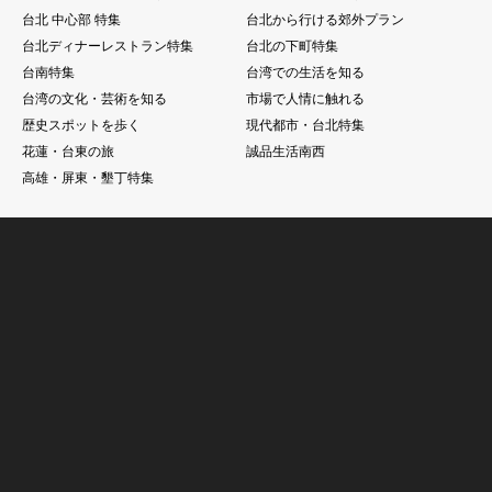
台北 中心部 特集
台北から行ける郊外プラン
台北ディナーレストラン特集
台北の下町特集
台南特集
台湾での生活を知る
台湾の文化・芸術を知る
市場で人情に触れる
歴史スポットを歩く
現代都市・台北特集
花蓮・台東の旅
誠品生活南西
高雄・屏東・墾丁特集