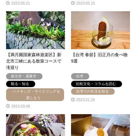
2023.05.21
2023.05.15
【満月圓国家森林遊楽区】新
【台湾 春節】旧正月の食べ物
北市三峽にある散策コースで
9選
滝巡り
新北市・基隆市
台湾
観る・知る
比較文化・コラムを読む
ハイキング・サイクリングを
台湾での生活を知る
楽しもう
2023.01.26
2023.03.08