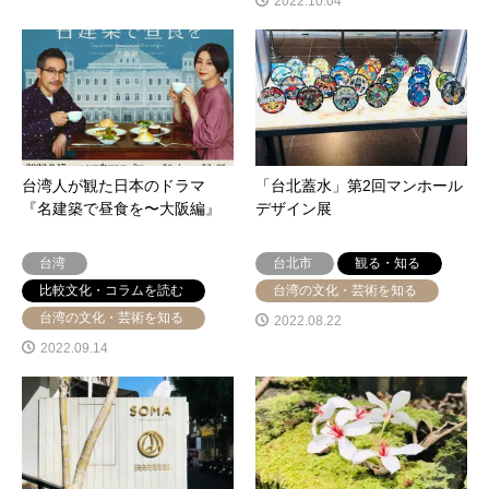
2022.10.04
台湾人が観た日本のドラマ
「台北蓋水」第2回マンホール
『名建築で昼食を〜大阪編』
デザイン展
台湾
台北市
観る・知る
比較文化・コラムを読む
台湾の文化・芸術を知る
台湾の文化・芸術を知る
2022.08.22
2022.09.14