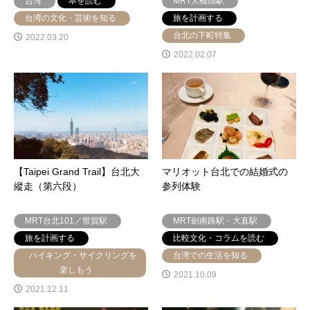
台湾
本を読む
MRT大橋頭駅
台湾の文化・芸術を知る
旅を計画する
台北の下町特集
2022.03.20
2022.02.07
【Taipei Grand Trail】台北大
マリオット台北での結婚式の
縱走（第六段）
参列体験
MRT台北101／世貿駅
MRT劍南路駅・大直駅
旅を計画する
比較文化・コラムを読む
ハイキング・サイクリングを
台湾での生活を知る
楽しもう
2021.10.09
2021.12.11