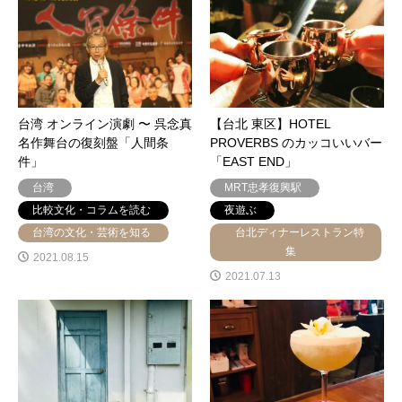
台湾 オンライン演劇 〜 呉念真
【台北 東区】HOTEL
名作舞台の復刻盤「人間条
PROVERBS のカッコいいバー
件」
「EAST END」
台湾
MRT忠孝復興駅
比較文化・コラムを読む
夜遊ぶ
台湾の文化・芸術を知る
台北ディナーレストラン特
集
2021.08.15
2021.07.13