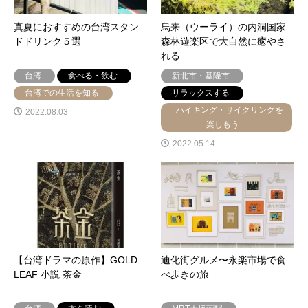
真夏におすすめの台湾スタン
烏来（ウーライ）の内洞国家
ドドリンク５選
森林遊楽区で大自然に癒やさ
れる
台湾
食べる・飲む
新北市・基隆市
台湾での生活を知る
リラックスする
ハイキング・サイクリングを
2022.08.03
楽しもう
2022.05.14
【台湾ドラマの原作】GOLD
迪化街グルメ〜永楽市場で食
LEAF 小説 茶金
べ歩きの旅