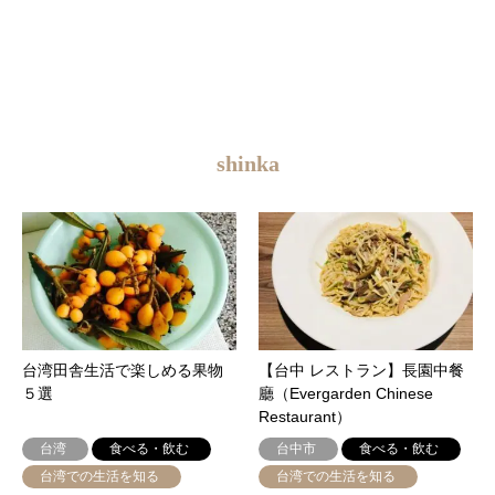
shinka
台湾田舎生活で楽しめる果物
【台中 レストラン】長園中餐
５選
廳（Evergarden Chinese
Restaurant）
台湾
食べる・飲む
台中市
食べる・飲む
台湾での生活を知る
台湾での生活を知る