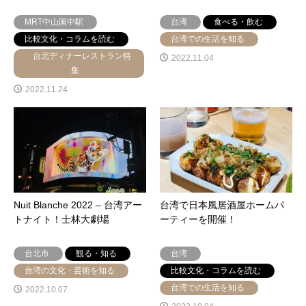
MRT中山国中駅
台湾
食べる・飲む
比較文化・コラムを読む
台湾での生活を知る
台北ディナーレストラン特
2022.11.04
集
2022.11.24
Nuit Blanche 2022 – 台湾アー
台湾で日本風居酒屋ホームパ
トナイト！士林大劇場
ーティーを開催！
台北市
観る・知る
台湾
台湾の文化・芸術を知る
比較文化・コラムを読む
台湾での生活を知る
2022.10.07