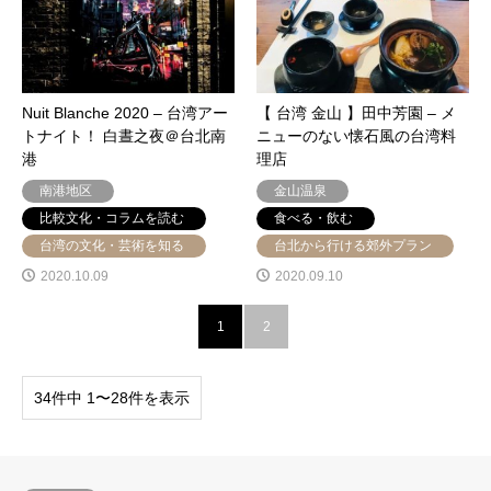
Nuit Blanche 2020 – 台湾アー
【 台湾 金山 】田中芳園 – メ
トナイト！ 白晝之夜＠台北南
ニューのない懐石風の台湾料
港
理店
南港地区
金山温泉
比較文化・コラムを読む
食べる・飲む
台湾の文化・芸術を知る
台北から行ける郊外プラン
2020.10.09
2020.09.10
1
2
34件中 1〜28件を表示