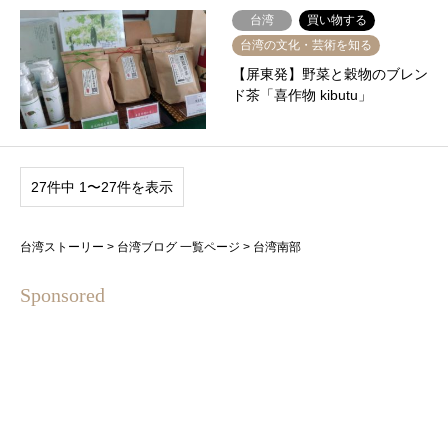
台湾
買い物する
台湾の文化・芸術を知る
【屏東発】野菜と穀物のブレン
ド茶「喜作物 kibutu」
27件中 1〜27件を表示
台湾ストーリー
>
台湾ブログ 一覧ページ
>
台湾南部
Sponsored