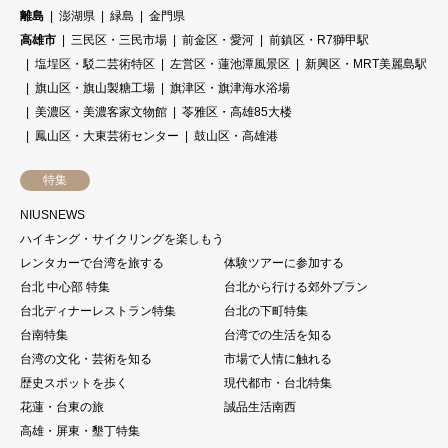
離島
澎湖県
緑島
金門県
高雄市
三民区・三民市場
前金区・愛河
前鎮区・R7獅甲駅
塩埕区・駁二芸術特区
左営区・蓮池潭風景区
新興区・MRT美麗島駅
旗山区・旗山製糖工場
旗津区・旗津海水浴場
美濃区・美濃客家文物館
苓雅区・高雄85大楼
鳳山区・大東芸術センター
鼓山区・高雄港
特集
NIUSNEWS
ハイキング・サイクリングを楽しもう
レンタカーで台湾を旅する
体験ツアーに参加する
台北 中心部 特集
台北から行ける郊外プラン
台北ディナーレストラン特集
台北の下町特集
台南特集
台湾での生活を知る
台湾の文化・芸術を知る
市場で人情に触れる
歴史スポットを歩く
現代都市・台北特集
花蓮・台東の旅
誠品生活南西
高雄・屏東・墾丁特集