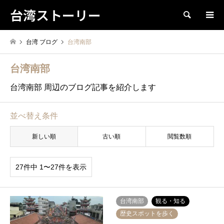
台湾ストーリー
検索
台湾 ブログ
台湾南部
台湾南部
台湾南部 周辺のブログ記事を紹介します
並べ替え条件
新しい順
古い順
閲覧数順
27件中 1〜27件を表示
台湾南部
観る・知る
歴史スポットを歩く