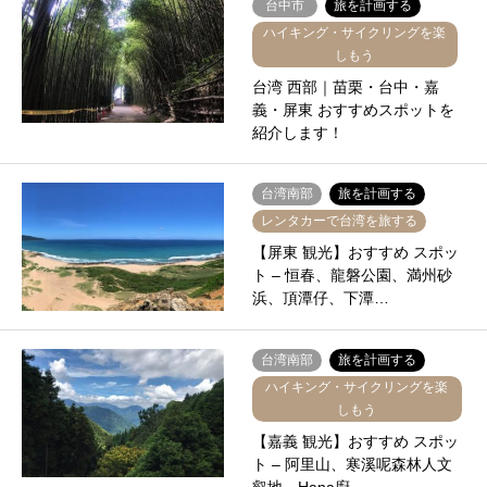
台中市
旅を計画する
ハイキング・サイクリングを楽
しもう
台湾 西部｜苗栗・台中・嘉
義・屏東 おすすめスポットを
紹介します！
台湾南部
旅を計画する
レンタカーで台湾を旅する
【屏東 観光】おすすめ スポッ
ト – 恒春、龍磐公園、満州砂
浜、頂潭仔、下潭…
台湾南部
旅を計画する
ハイキング・サイクリングを楽
しもう
【嘉義 観光】おすすめ スポッ
ト – 阿里山、寒溪呢森林人文