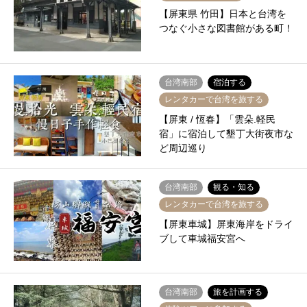
【屏東県 竹田】日本と台湾を
つなぐ小さな図書館がある町！
台湾南部
宿泊する
レンタカーで台湾を旅する
【屏東 / 恆春】「雲朵.軽民
宿」に宿泊して墾丁大街夜市な
ど周辺巡り
台湾南部
観る・知る
レンタカーで台湾を旅する
【屏東車城】屏東海岸をドライ
ブして車城福安宮へ
台湾南部
旅を計画する