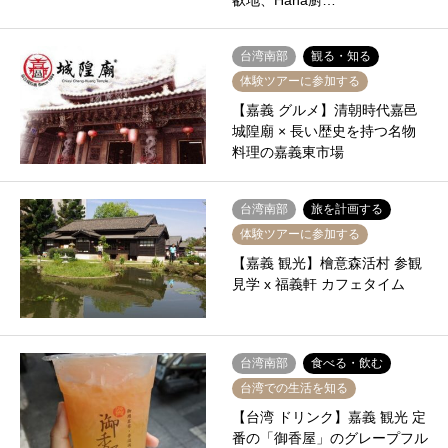
叡地、Hana廚…
台湾南部
観る・知る
体験ツアーに参加する
【嘉義 グルメ】清朝時代嘉邑
城隍廟 × 長い歴史を持つ名物
料理の嘉義東市場
台湾南部
旅を計画する
体験ツアーに参加する
【嘉義 観光】檜意森活村 参観
見学 x 福義軒 カフェタイム
台湾南部
食べる・飲む
台湾での生活を知る
【台湾 ドリンク】嘉義 観光 定
番の「御香屋」のグレープフル