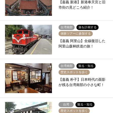
【嘉義 新港】新港奉天宮と旧
市街の見どころ紹介！
台湾南部
旅を計画する
体験ツアーに参加する
【嘉義 阿里山】全線復旧した
阿里山森林鉄道の旅！
台湾南部
観る・知る
歴史スポットを歩く
【嘉義 朴子】日本時代の面影
が残る台湾南部の小さな町！
台湾
観る・知る
歴史スポットを歩く