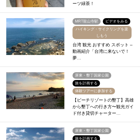
ーツ緑茶！
MRT龍山寺駅
ビデオをみる
ハイキング・サイクリングを楽
しもう
台湾 観光 おすすめ スポット –
動画紹介「台湾に来ないで！
夢…
屏東・墾丁国家公園
旅を計画する
体験ツアーに参加する
【ビーチリゾートの墾丁】高雄
から墾丁への行き方〜観光ガイ
ド付き貸切チャーター…
屏東・墾丁国家公園
旅を計画する