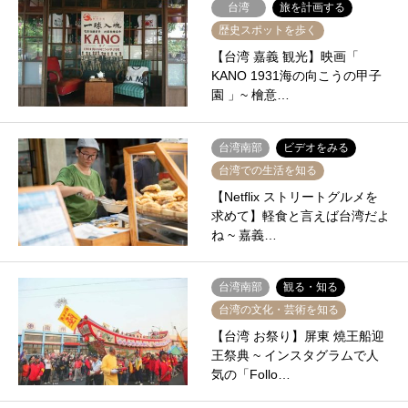
台湾
旅を計画する
歴史スポットを歩く
【台湾 嘉義 観光】映画「
KANO 1931海の向こうの甲子
園 」~ 檜意…
台湾南部
ビデオをみる
台湾での生活を知る
【Netflix ストリートグルメを
求めて】軽食と言えば台湾だよ
ね ~ 嘉義…
台湾南部
観る・知る
台湾の文化・芸術を知る
【台湾 お祭り】屏東 燒王船迎
王祭典 ~ インスタグラムで人
気の「Follo…