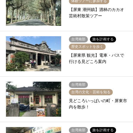
体験ツアーに参加する
【屏東 潮州鎮】泗林のカカオ
芸術村散策ツアー
台湾南部
旅を計画する
歴史スポットを歩く
【屏東県 観光】電車・バスで
行ける見どころ案内
台湾南部
台湾の文化・芸術を知る
見どころいっぱいの町・屏東市
内を散歩！
台湾南部
旅を計画する