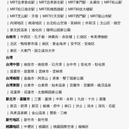
MRT忠孝敦化駅
MRT忠孝新生駅
MRT東門駅・永康街
MRT松山駅
MRT松江南京駅
MRT民権西路駅
MRT科技大楼駅
MRT芝山駅・天母
MRT行天宮駅
MRT西門駅
MRT龍山寺駅
内湖地区
南港地区
台北松山空港・富錦街
外双渓
文山区・猫空
新北投温泉
迪化街
陽明山国家公園
台南市
中西区・孔子廟・神農街・赤崁樓
仁徳区・奇美博物館
北区・鴨母寮市場
南区・黄金海岸
安平区・安南区
東区・大東門・国立成功大学
台湾
台湾中部
南投市・南投県・日月潭
台中市
彰化市・彰化県
苗栗市・苗栗県
雲林市・雲林県
台湾南部
嘉義市・阿里山
屏東・墾丁国家公園
台湾東部
台東市・台東県・知本温泉
宜蘭市・宜蘭県・礁渓温泉
花蓮県・花蓮市・太魯閣国家公園
新北市・基隆市
三重・蘆洲
中和・永和
九份・十分
基隆
新店・碧潭
新荘
板橋・府中
林口
汐止
淡水
深坑・石碇
烏來温泉郷
金山温泉
鶯歌・三峽
新竹地区
新竹市・新竹県
桃園地区
中壢区
桃園区
桃園国際空港
楊梅区