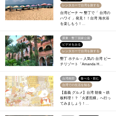
レンタカーで台湾を旅する
台湾ビーチ 〜 墾丁で「 台湾の
ハワイ 」発見！！台湾 海水浴
を楽しもう！…
屏東・墾丁国家公園
ビデオをみる
レンタカーで台湾を旅する
墾丁 ホテル – 人気の 台湾 ビー
チリゾート「Amanda H…
台湾南部
食べる・飲む
台湾での生活を知る
【嘉義 グルメ】台湾 朝食 ~ 鉄
板料理！？「火婆煎粿」へ行っ
てみましょう！…