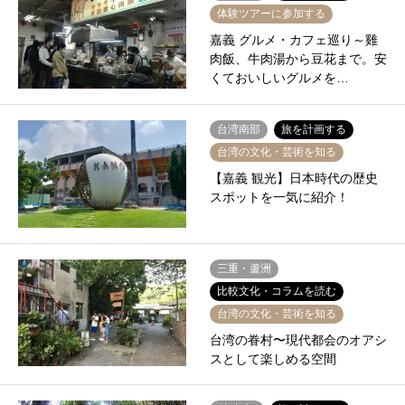
体験ツアーに参加する
嘉義 グルメ・カフェ巡り～雞
肉飯、牛肉湯から豆花まで。安
くておいしいグルメを…
台湾南部
旅を計画する
台湾の文化・芸術を知る
【嘉義 観光】日本時代の歴史
スポットを一気に紹介！
三重・蘆洲
比較文化・コラムを読む
台湾の文化・芸術を知る
台湾の眷村〜現代都会のオアシ
スとして楽しめる空間