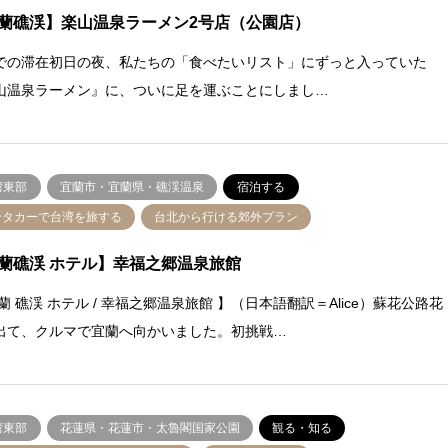
蘭礁渓】楽山温泉ラーメン2号店（公園店）
での滞在初日の夜、私たちの「食べたいリスト」にずっと入っていた
山温泉ラーメン』に、ついに足を運ぶことにしまし…
湾東部
宜蘭市・宜蘭県・礁渓温泉
宿泊する
ンタカーで台湾を旅する
台北から行ける郊外プラン
蘭礁渓 ホテル】幸福之郷温泉旅館
蘭 礁渓 ホテル / 幸福之郷温泉旅館 】（日本語翻訳＝Alice）蘇花公路花
出て、クルマで宜蘭へ向かいました。初挑戦…
湾東部
花蓮県・花蓮市・太魯閣国家公園
観る・知る