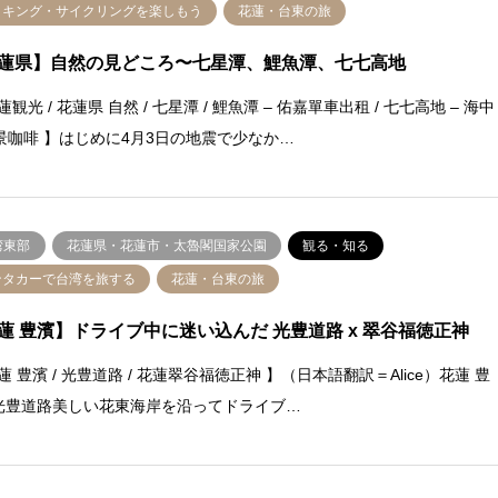
イキング・サイクリングを楽しもう
花蓮・台東の旅
蓮県】自然の見どころ〜七星潭、鯉魚潭、七七高地
蓮観光 / 花蓮県 自然 / 七星潭 / 鯉魚潭 – 佑嘉單車出租 / 七七高地 – 海中
景咖啡 】はじめに4月3日の地震で少なか…
湾東部
花蓮県・花蓮市・太魯閣国家公園
観る・知る
ンタカーで台湾を旅する
花蓮・台東の旅
蓮 豊濱】ドライブ中に迷い込んだ 光豊道路 x 翠谷福徳正神
蓮 豊濱 / 光豊道路 / 花蓮翠谷福徳正神 】（日本語翻訳＝Alice）花蓮 豊
/ 光豊道路美しい花東海岸を沿ってドライブ…