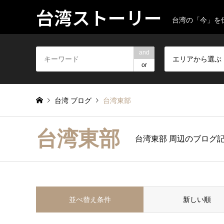
台湾ストーリー
台湾の「今」を
and
エリアから選ぶ
or
台湾 ブログ
台湾東部
台湾東部
台湾東部 周辺のブログ
並べ替え条件
新しい順