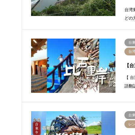
台湾
どの
台
台
【台
【 台
語翻訳
台
レ