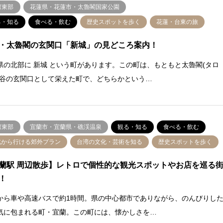
湾東部
花蓮県・花蓮市・太魯閣国家公園
る・知る
食べる・飲む
歴史スポットを歩く
花蓮・台東の旅
・太魯閣の玄関口「新城」の見どころ案内！
県の北部に 新城 という町があります。この町は、もともと太魯閣(タロ
溪谷の玄関口として栄えた町で、どちらかという…
湾東部
宜蘭市・宜蘭県・礁渓温泉
観る・知る
食べる・飲む
北から行ける郊外プラン
台湾の文化・芸術を知る
歴史スポットを歩く
蘭駅 周辺散歩】レトロで個性的な観光スポットやお店を巡る
！
から車や高速バスで約1時間。県の中心都市でありながら、のんびりし
気に包まれる町・宜蘭。この町には、懐かしさを…