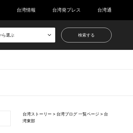
台湾情報
台湾発プレス
台湾通
から選ぶ
台湾ストーリー
>
台湾ブログ 一覧ページ
>
台
湾東部