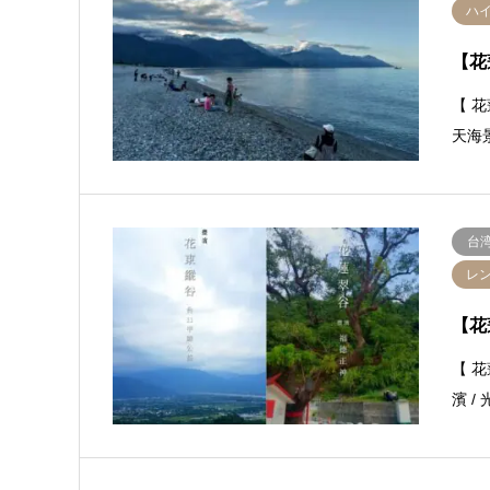
ハ
【花
【 花
天海
台
レ
【花
【 花
濱 