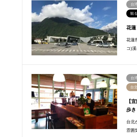
台
観
花蓮
花蓮
コ)
台
台
【宜
歩き
台北
雰囲