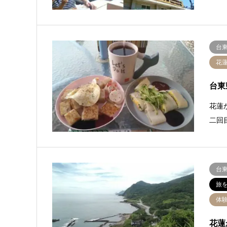
台
花
台東
花蓮
二回
台
旅
体
花蓮