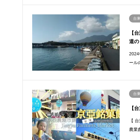
台
【台
道の
20
ール
台
【台
【 台
農業