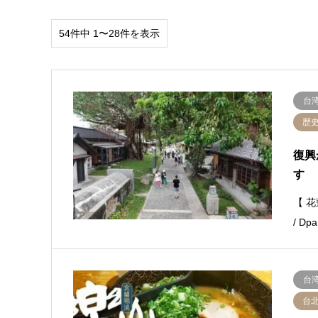
54件中 1〜28件を表示
台
歴
復興
す
【 花
/ D
台
台