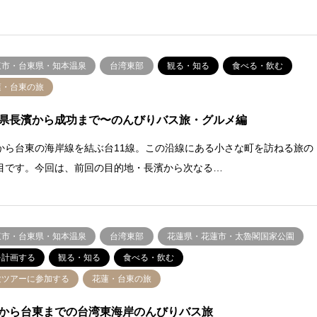
東市・台東県・知本温泉
台湾東部
観る・知る
食べる・飲む
蓮・台東の旅
県長濱から成功まで〜のんびりバス旅・グルメ編
から台東の海岸線を結ぶ台11線。この沿線にある小さな町を訪ねる旅の
目です。今回は、前回の目的地・長濱から次なる…
東市・台東県・知本温泉
台湾東部
花蓮県・花蓮市・太魯閣国家公園
を計画する
観る・知る
食べる・飲む
験ツアーに参加する
花蓮・台東の旅
から台東までの台湾東海岸のんびりバス旅