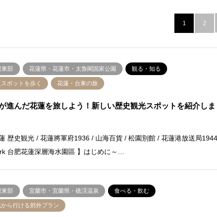
1
2
湾東部
花蓮県・花蓮市・太魯閣国家公園
観る・知る
史スポットを歩く
花蓮・台東の旅
が進んだ花蓮を旅しよう！新しい歴史観光スポットを紹介しま
蓮 歴史観光 / 花蓮將軍府1936 / 山海百貨 / 松園別館 / 花蓮港放送局194
park 台肥花蓮深層海水園區 】はじめに～…
湾東部
宜蘭市・宜蘭県・礁渓温泉
食べる・飲む
北から行ける郊外プラン