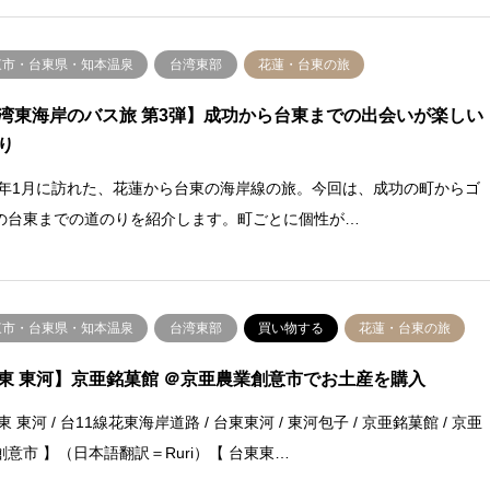
東市・台東県・知本温泉
台湾東部
花蓮・台東の旅
湾東海岸のバス旅 第3弾】成功から台東までの出会いが楽しい
り
24年1月に訪れた、花蓮から台東の海岸線の旅。今回は、成功の町からゴ
の台東までの道のりを紹介します。町ごとに個性が…
東市・台東県・知本温泉
台湾東部
買い物する
花蓮・台東の旅
東 東河】京亜銘菓館 ＠京亜農業創意市でお土産を購入
東 東河 / 台11線花東海岸道路 / 台東東河 / 東河包子 / 京亜銘菓館 / 京亜
創意市 】（日本語翻訳＝Ruri）【 台東東…