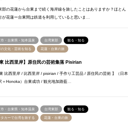
東部の花蓮から台東まで続く海岸線を旅したことはありますか？ほとん
方が花蓮ー台東間は鉄道を利用していると思いま…
東市・台東県・知本温泉
台湾東部
観る・知る
湾の文化・芸術を知る
花蓮・台東の旅
東 比西里岸】原住民の芸術集落 Pisirian
東 比西里岸 / 比西里岸 / pisirian / 手作り工芸品 / 原住民の芸術 】（日
＝Honoka）台東成功 / 観光地加路藍…
東市・台東県・知本温泉
台湾東部
観る・知る
ンタカーで台湾を旅する
花蓮・台東の旅