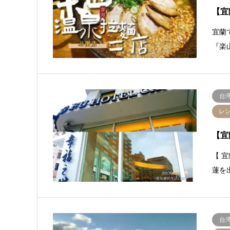
【宜
宜蘭
『楽
台
レ
【宜
【 宜
蓮を
台