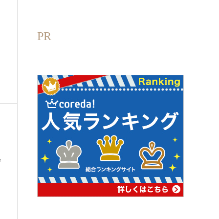
PR
街
た