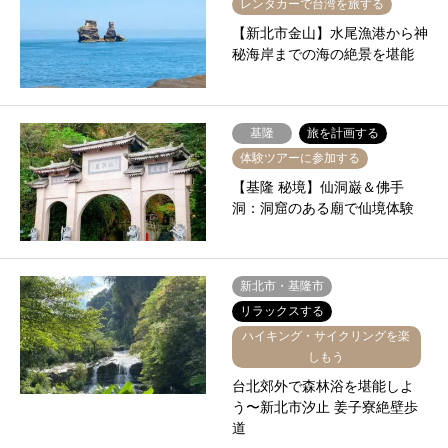
レンタカーで台湾を旅する
【新北市金山】水尾漁港から神
秘海岸までの海の絶景を堪能
基隆
旅を計画する
体験ツアーに参加する
【基隆 秘境】仙洞巌＆佛手
洞：洞窟のある廟で仙境体験
新北市・基隆市
リラックスする
ハイキング・サイクリングを楽
しもう
台北郊外で森林浴を堪能しよ
う〜新北市汐止 姜子寮絶壁歩
道