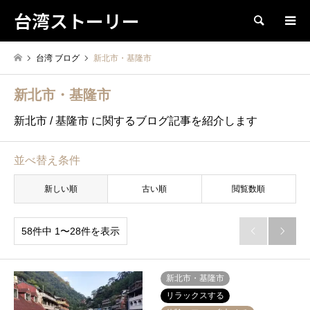
台湾ストーリー
検索
台湾 ブログ
新北市・基隆市
新北市・基隆市
新北市 / 基隆市 に関するブログ記事を紹介します
並べ替え条件
新しい順
古い順
閲覧数順
58件中 1〜28件を表示


新北市・基隆市
リラックスする