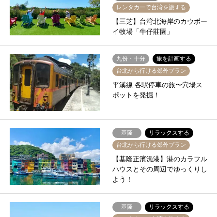
レンタカーで台湾を旅する
【三芝】台湾北海岸のカウボー
イ牧場「牛仔莊園」
九份・十分
旅を計画する
台北から行ける郊外プラン
平溪線 各駅停車の旅〜穴場ス
ポットを発掘！
基隆
リラックスする
台北から行ける郊外プラン
【基隆正濱漁港】港のカラフル
ハウスとその周辺でゆっくりし
よう！
基隆
リラックスする