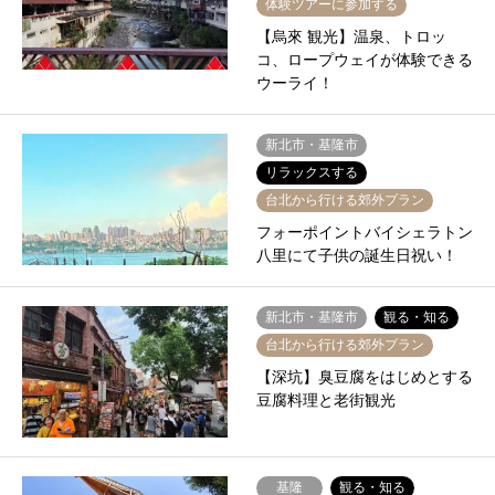
体験ツアーに参加する
【烏來 観光】温泉、トロッ
コ、ロープウェイが体験できる
ウーライ！
新北市・基隆市
リラックスする
台北から行ける郊外プラン
フォーポイントバイシェラトン
八里にて子供の誕生日祝い！
新北市・基隆市
観る・知る
台北から行ける郊外プラン
【深坑】臭豆腐をはじめとする
豆腐料理と老街観光
基隆
観る・知る