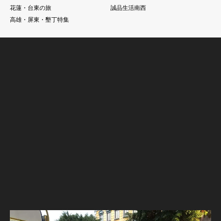
花蓮・台東の旅
誠品生活南西
高雄・屏東・墾丁特集