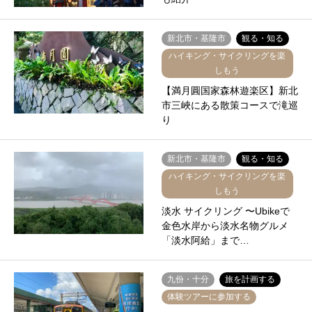
新北市・基隆市
観る・知る
ハイキング・サイクリングを楽
しもう
【満月圓国家森林遊楽区】新北
市三峽にある散策コースで滝巡
り
新北市・基隆市
観る・知る
ハイキング・サイクリングを楽
しもう
淡水 サイクリング 〜Ubikeで
金色水岸から淡水名物グルメ
「淡水阿給」まで…
九份・十分
旅を計画する
体験ツアーに参加する