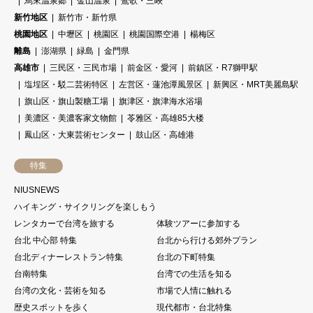
烏來温泉郷
金山温泉
鶯歌・三峽
新竹地区
新竹市・新竹県
桃園地区
中壢区
桃園区
桃園国際空港
楊梅区
離島
澎湖県
緑島
金門県
高雄市
三民区・三民市場
前金区・愛河
前鎮区・R7獅甲駅
塩埕区・駁二芸術特区
左営区・蓮池潭風景区
新興区・MRT美麗島駅
旗山区・旗山製糖工場
旗津区・旗津海水浴場
美濃区・美濃客家文物館
苓雅区・高雄85大楼
鳳山区・大東芸術センター
鼓山区・高雄港
特集
NIUSNEWS
ハイキング・サイクリングを楽しもう
レンタカーで台湾を旅する
体験ツアーに参加する
台北 中心部 特集
台北から行ける郊外プラン
台北ディナーレストラン特集
台北の下町特集
台南特集
台湾での生活を知る
台湾の文化・芸術を知る
市場で人情に触れる
歴史スポットを歩く
現代都市・台北特集