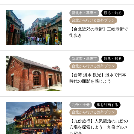
新北市・基隆市
観る・知る
台北から行ける郊外プラン
【台北近郊の老街】三峽老街で
街歩き！
新北市・基隆市
観る・知る
台北から行ける郊外プラン
【台湾 淡水 観光】淡水で日本
時代の面影を感じよう
九份・十分
旅を計画する
台北から行ける郊外プラン
【九份旅行】人気復活の九份の
穴場を探索しよう！九份グルメ
も紹介