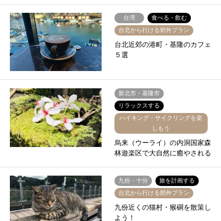
台湾
食べる・飲む
台北から行ける郊外プラン
台北近郊の港町・基隆のカフェ
５選
新北市・基隆市
リラックスする
ハイキング・サイクリングを楽
しもう
烏来（ウーライ）の内洞国家森
林遊楽区で大自然に癒やされる
九份・十分
旅を計画する
台北から行ける郊外プラン
九份近くの猫村・猴硐を散策し
よう！