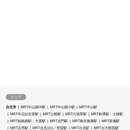
エリア
台北市
MRT中山国中駅
MRT中山国小駅
MRT中山駅
MRT中正紀念堂駅
MRT公館駅
MRT六張犁駅
MRT剣潭駅・士林駅
MRT劍南路駅・大直駅
MRT北門駅
MRT南京復興駅
MRT双連駅
MRT古亭駅
MRT台北101／世貿駅
MRT台北駅
MRT台大医院駅