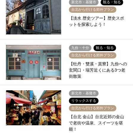
新北市・基隆市
観る・知る
台北から行ける郊外プラン
【淡水 歴史ツアー】歴史スポ
ットを探索しよう！
九份・十分
観る・知る
台北から行ける郊外プラン
【牡丹・雙溪・貢寮】九份への
玄関口・瑞芳近くにある3つ老
街散策
新北市・基隆市
リラックスする
台北から行ける郊外プラン
【台北 金山】台北近郊の金山
で老街や温泉、スイーツを堪
能！