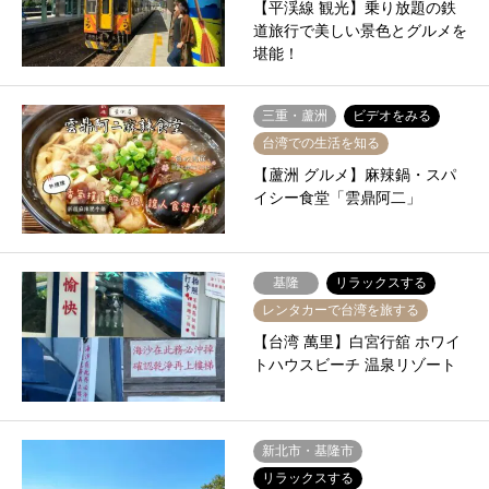
【平渓線 観光】乗り放題の鉄
道旅行で美しい景色とグルメを
堪能！
三重・蘆洲
ビデオをみる
台湾での生活を知る
【蘆洲 グルメ】麻辣鍋・スパ
イシー食堂「雲鼎阿二」
基隆
リラックスする
レンタカーで台湾を旅する
【台湾 萬里】白宮行舘 ホワイ
トハウスビーチ 温泉リゾート
新北市・基隆市
リラックスする