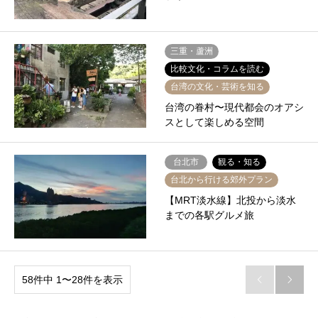
三重・蘆洲
比較文化・コラムを読む
台湾の文化・芸術を知る
台湾の眷村〜現代都会のオアシ
スとして楽しめる空間
台北市
観る・知る
台北から行ける郊外プラン
【MRT淡水線】北投から淡水
までの各駅グルメ旅
58件中 1〜28件を表示

