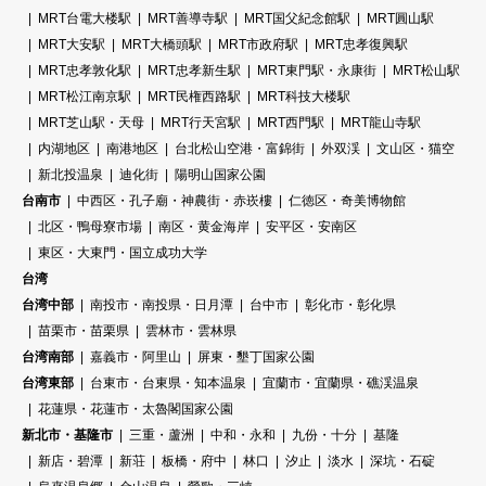
MRT台電大楼駅
MRT善導寺駅
MRT国父紀念館駅
MRT圓山駅
MRT大安駅
MRT大橋頭駅
MRT市政府駅
MRT忠孝復興駅
MRT忠孝敦化駅
MRT忠孝新生駅
MRT東門駅・永康街
MRT松山駅
MRT松江南京駅
MRT民権西路駅
MRT科技大楼駅
MRT芝山駅・天母
MRT行天宮駅
MRT西門駅
MRT龍山寺駅
内湖地区
南港地区
台北松山空港・富錦街
外双渓
文山区・猫空
新北投温泉
迪化街
陽明山国家公園
台南市
中西区・孔子廟・神農街・赤崁樓
仁徳区・奇美博物館
北区・鴨母寮市場
南区・黄金海岸
安平区・安南区
東区・大東門・国立成功大学
台湾
台湾中部
南投市・南投県・日月潭
台中市
彰化市・彰化県
苗栗市・苗栗県
雲林市・雲林県
台湾南部
嘉義市・阿里山
屏東・墾丁国家公園
台湾東部
台東市・台東県・知本温泉
宜蘭市・宜蘭県・礁渓温泉
花蓮県・花蓮市・太魯閣国家公園
新北市・基隆市
三重・蘆洲
中和・永和
九份・十分
基隆
新店・碧潭
新荘
板橋・府中
林口
汐止
淡水
深坑・石碇