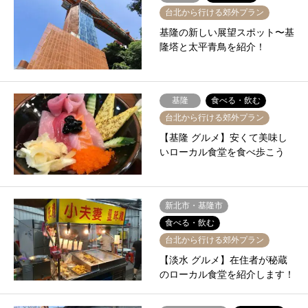
台北から行ける郊外プラン
基隆の新しい展望スポット〜基
隆塔と太平青鳥を紹介！
基隆
食べる・飲む
台北から行ける郊外プラン
【基隆 グルメ】安くて美味し
いローカル食堂を食べ歩こう
新北市・基隆市
食べる・飲む
台北から行ける郊外プラン
【淡水 グルメ】在住者が秘蔵
のローカル食堂を紹介します！